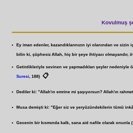
Kovulmuş şey
Ey iman edenler, kazandıklarınızın iyi olanından ve sizin
bilin ki, şüphesiz Allah, hiç bir şeye ihtiyacı olmayandır, 
Getirdikleriyle sevinen ve yapmadıkları şeyler nedeniyle ö
📋
Suresi
, 188)
Dediler ki: "Allah'ın emrine mi şaşıyorsun? Allah'ın rahmeti
Musa demişti ki: "Eğer siz ve yeryüzündekilerin tümü inkâ
Gecenin bir kısmında kalk, sana aid nafile olarak onunla (