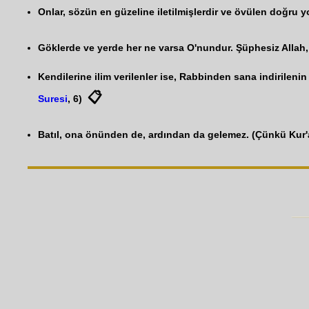
Onlar, sözün en güzeline iletilmişlerdir ve övülen doğru yola
Göklerde ve yerde her ne varsa O'nundur. Şüphesiz Allah, h
Kendilerine ilim verilenler ise, Rabbinden sana indirilenin
📋
Suresi
, 6)
Batıl, ona önünden de, ardından da gelemez. (Çünkü Kur'an