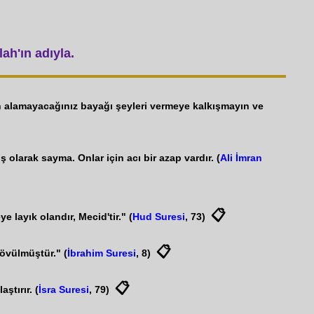
ah'ın adıyla.
an alamayacağınız bayağı şeyleri vermeye kalkışmayın ve
olarak sayma. Onlar için acı bir azap vardır. (
Ali İmran
📋
 layık olandır, Mecid'tir." (
Hud Suresi
, 73)
📋
 övülmüştür." (
İbrahim Suresi
, 8)
📋
ştırır. (
İsra Suresi
, 79)