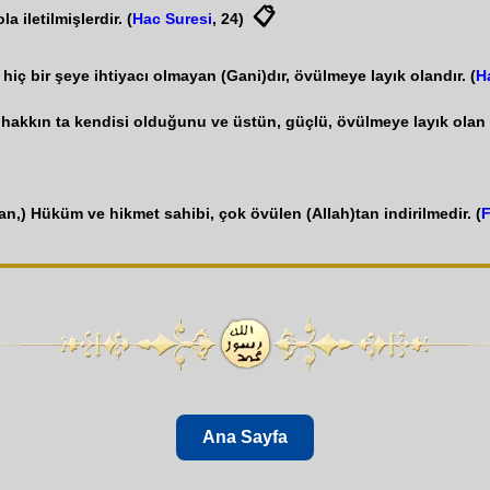
📋
 iletilmişlerdir. (
Hac Suresi
, 24)
iç bir şeye ihtiyacı olmayan (Gani)dır, övülmeye layık olandır. (
H
 hakkın ta kendisi olduğunu ve üstün, güçlü, övülmeye layık olan (A
,) Hüküm ve hikmet sahibi, çok övülen (Allah)tan indirilmedir. (
F
Ana Sayfa