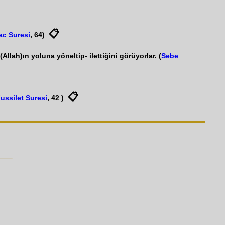
📋
ac Suresi
, 64)
llah)ın yoluna yöneltip- ilettiğini görüyorlar. (
Sebe
📋
ussilet Suresi
, 42 )