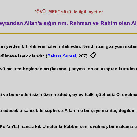
"ÖVÜLMEK" sözü ile ilgili ayetler
tandan Allah'a sığınırım. Rahman ve Rahim olan All
 için yerden bitirdiklerimizden infak edin. Kendinizin göz yummad
📋
övülmeye layık olandır. (
Bakara Suresi
, 267)
vülmekten hoşlananları (kazançlı) sayma; onları azaptan kurtulmuş 
 ve bereketleri sizin üzerinizdedir, ey ev halkı şüphesiz O, övülmeye
r edecek olsanız bile şüphesiz Allah hiç bir şeye muhtaç değildir,
Kur'an'la) namaz kıl. Umulur ki Rabbin seni övülmüş bir makama ula