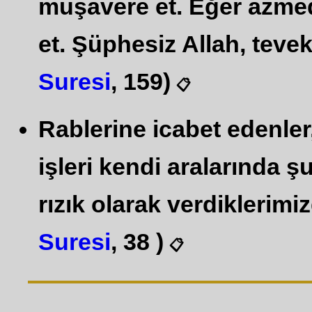
müşavere et. Eğer azmed
et. Şüphesiz Allah, tevek
Suresi
, 159)
📋
Rablerine icabet edenler
işleri kendi aralarında şu
rızık olarak verdiklerimi
Suresi
, 38 )
📋