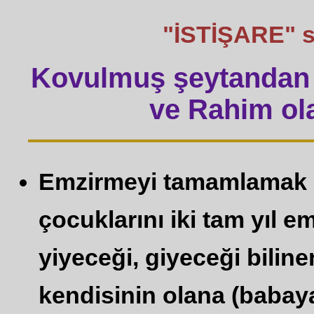
"İSTİŞARE" söz
Kovulmuş şeytandan 
ve Rahim ola
Emzirmeyi tamamlamak is
çocuklarını iki tam yıl em
yiyeceği, giyeceği bilin
kendisinin olana (babaya