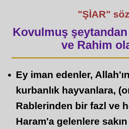
"ŞİAR" sözü 
Kovulmuş şeytandan 
ve Rahim ola
Ey iman edenler, Allah'ın
kurbanlık hayvanlara, (o
Rablerinden bir fazl ve 
Haram'a gelenlere sakın 