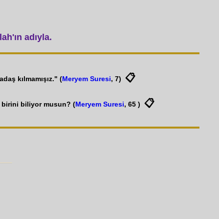
ah'ın adıyla.
📋
adaş kılmamışız." (
Meryem Suresi
, 7)
📋
 birini biliyor musun? (
Meryem Suresi
, 65 )