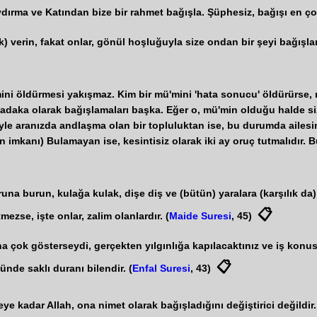
aydırma ve Katından bize bir rahmet bağışla. Şüphesiz, bağışı en ç
) verin, fakat onlar, gönül hoşluğuyla size ondan bir şeyi bağışlarl
ini öldürmesi yakışmaz. Kim bir mü'mini 'hata sonucu' öldürürse,
u) sadaka olarak bağışlamaları başka. Eğer o, mü'min olduğu halde
iyle aranızda andlaşma olan bir topluluktan ise, bu durumda ailes
imkanı) Bulamayan ise, kesintisiz olarak iki ay oruç tutmalıdır. Bu
runa burun, kulağa kulak, dişe diş ve (bütün) yaralara (karşılık da
📋
mezse, işte onlar, zalim olanlardır. (
Maide Suresi
, 45)
na çok gösterseydi, gerçekten yılgınlığa kapılacaktınız ve iş ko
📋
ünde saklı duranı bilendir. (
Enfal Suresi
, 43)
e kadar Allah, ona nimet olarak bağışladığını değiştirici değildir. A