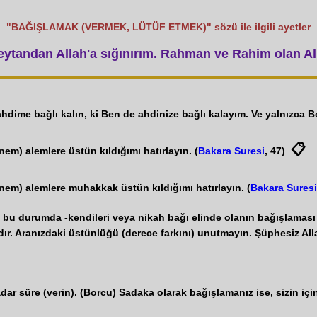
"BAĞIŞLAMAK (VERMEK, LÜTÜF ETMEK)" sözü ile ilgili ayetler
tandan Allah'a sığınırım. Rahman ve Rahim olan All
e ahdime bağlı kalın, ki Ben de ahdinize bağlı kalayım. Ve yalnızca 
📋
önem) alemlere üstün kıldığımı hatırlayın. (
Bakara Suresi
, 47)
dönem) alemlere muhakkak üstün kıldığımı hatırlayın. (
Bakara Suresi
bu durumda -kendileri veya nikah bağı elinde olanın bağışlaması har
r. Aranızdaki üstünlüğü (derece farkını) unutmayın. Şüphesiz Alla
ar süre (verin). (Borcu) Sadaka olarak bağışlamanız ise, sizin için 