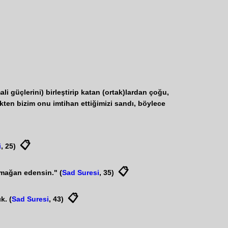
 güçlerini) birleştirip katan (ortak)lardan çoğu,
kten bizim onu imtihan ettiğimizi sandı, böylece
📋
i
, 25)
📋
rmağan edensin." (
Sad Suresi
, 35)
📋
k. (
Sad Suresi
, 43)