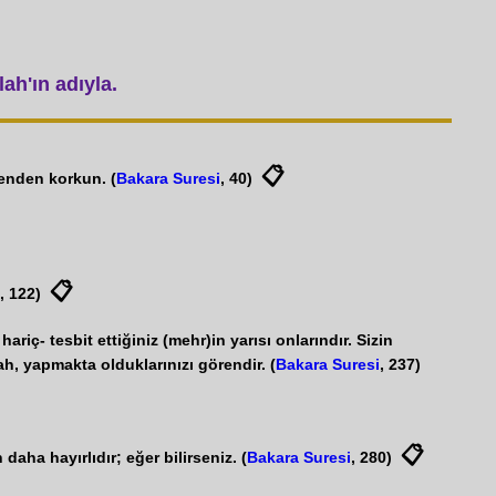
ah'ın adıyla.
📋
Benden korkun. (
Bakara Suresi
, 40)
📋
, 122)
iç- tesbit ettiğiniz (mehr)in yarısı onlarındır. Sizin
h, yapmakta olduklarınızı görendir. (
Bakara Suresi
, 237)
📋
daha hayırlıdır; eğer bilirseniz. (
Bakara Suresi
, 280)