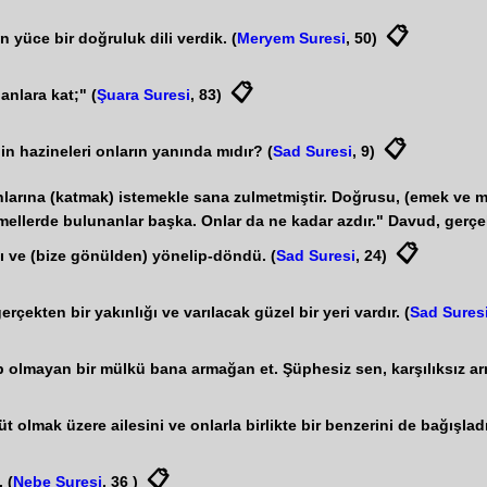
📋
 yüce bir doğruluk dili verdik. (
Meryem Suresi
, 50)
📋
nlara kat;" (
Şuara Suresi
, 83)
📋
in hazineleri onların yanında mıdır? (
Sad Suresi
, 9)
rına (katmak) istemekle sana zulmetmiştir. Doğrusu, (emek ve mali
 amellerde bulunanlar başka. Onlar da ne kadar azdır." Davud, gerçe
📋
 ve (bize gönülden) yönelip-döndü. (
Sad Suresi
, 24)
ekten bir yakınlığı ve varılacak güzel bir yeri vardır. (
Sad Sures
 olmayan bir mülkü bana armağan et. Şüphesiz sen, karşılıksız a
 olmak üzere ailesini ve onlarla birlikte bir benzerini de bağışladı
📋
 (
Nebe Suresi
, 36 )