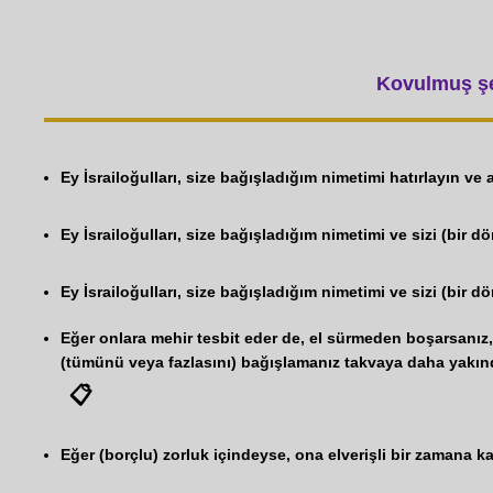
Kovulmuş şey
Ey İsrailoğulları, size bağışladığım nimetimi hatırlayın v
Ey İsrailoğulları, size bağışladığım nimetimi ve sizi (bir d
Ey İsrailoğulları, size bağışladığım nimetimi ve sizi (bir 
Eğer onlara mehir tesbit eder de, el sürmeden boşarsanız, 
(tümünü veya fazlasını) bağışlamanız takvaya daha yakındı
📋
Eğer (borçlu) zorluk içindeyse, ona elverişli bir zamana kad