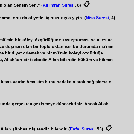
📋
ok olan Sensin Sen." (
Ali İmran Suresi
, 8)
arsa, onu da afiyetle, iç huzuruyla yiyin. (
Nisa Suresi
, 4)
 mü'min bir köleyi özgürlüğüne kavuşturması ve ailesine
 size düşman olan bir topluluktan ise, bu durumda mü'min
ine bir diyet ödemek ve bir mü'min köleyi özgürlüğe
, Allah'tan bir tevbedir. Allah bilendir, hüküm ve hikmet
) kısas vardır. Ama kim bunu sadaka olarak bağışlarsa o
nusunda gerçekten çekişmeye düşecektiniz. Ancak Allah
📋
llah şüphesiz işitendir, bilendir. (
Enfal Suresi
, 53)