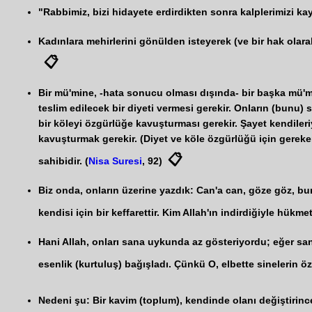
"Rabbimiz, bizi hidayete erdirdikten sonra kalplerimizi k
Kadınlara mehirlerini gönülden isteyerek (ve bir hak olarak
📋
Bir mü'mine, -hata sonucu olması dışında- bir başka mü'm
teslim edilecek bir diyeti vermesi gerekir. Onların (bun
bir köleyi özgürlüğe kavuşturması gerekir. Şayet kendiler
kavuşturmak gerekir. (Diyet ve köle özgürlüğü için gereken 
📋
sahibidir. (
Nisa Suresi
, 92)
Biz onda, onların üzerine yazdık: Can'a can, göze göz, bu
kendisi için bir keffarettir. Kim Allah'ın indirdiğiyle hükmet
Hani Allah, onları sana uykunda az gösteriyordu; eğer sa
esenlik (kurtuluş) bağışladı. Çünkü O, elbette sinelerin öz
Nedeni şu: Bir kavim (toplum), kendinde olanı değiştirincey