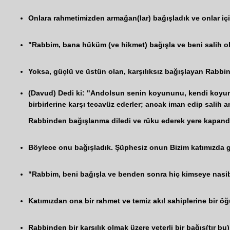
Onlara rahmetimizden armağan(lar) bağışladık ve onlar için
"Rabbim, bana hüküm (ve hikmet) bağışla ve beni salih ola
Yoksa, güçlü ve üstün olan, karşılıksız bağışlayan Rabbin
(Davud) Dedi ki: "Andolsun senin koyununu, kendi koyunla
birbirlerine karşı tecavüz ederler; ancak iman edip salih
Rabbinden bağışlanma diledi ve rüku ederek yere kapandı
Böylece onu bağışladık. Şüphesiz onun Bizim katımızda gerç
"Rabbim, beni bağışla ve benden sonra hiç kimseye nasib
Katımızdan ona bir rahmet ve temiz akıl sahiplerine bir öğüt
Rabbinden bir karşılık olmak üzere yeterli bir bağış(tır bu).