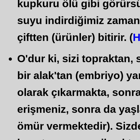
kupkuru ölü gibi görürsü
suyu indirdiğimiz zaman t
çiftten (ürünler) bitirir. (
H
O'dur ki, sizi topraktan
bir alak'tan (embriyo) yar
olarak çıkarmakta, sonra
erişmeniz, sonra da yaşla
ömür vermektedir). Sizd