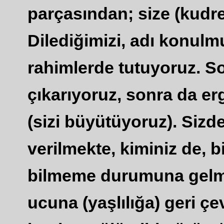
parçasından; size (kudre
Dilediğimizi, adı konulm
rahimlerde tutuyoruz. So
çıkarıyoruz, sonra da erg
(sizi büyütüyoruz). Sizd
verilmekte, kiminiz de, b
bilmeme durumuna gelme
ucuna (yaşlılığa) geri ç