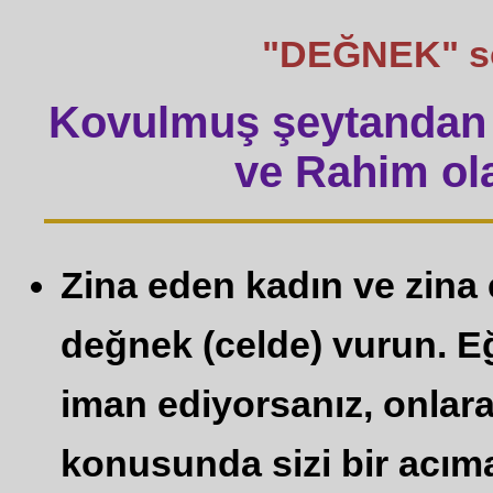
"DEĞNEK" sözü
Kovulmuş şeytandan 
ve Rahim ola
Zina eden kadın ve zina 
değnek (celde) vurun. Eğ
iman ediyorsanız, onlara
konusunda sizi bir acım