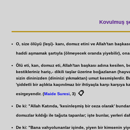
Kovulmuş şey
O, size ölüyü (leşi)- kanı, domuz etini ve Allah'tan başka
haddi aşmamak şartıyla (ölmeyecek oranda yiyebilir), ona 
Ölü eti, kan, domuz eti, Allah'tan başkası adına kesilen
kestikleriniz hariç,- dikili taşlar üzerine boğazlanan (hay
sizin dininizden (dininizi yıkmaktan) umut kesmişlerdir. 
'şiddetli bir açlıkta kaçınılmaz bir ihtiyaçla karşı karşıy
📋
esirgeyendir. (
Maide Suresi
, 3)
De ki: "Allah Katında, 'kesinleşmiş bir ceza olarak' bund
domuzlar kıldığı ile tağuta tapanlar; işte bunlar, yerleri
De ki: "Bana vahyolunanlar içinde, yiyen bir kimsenin yiye