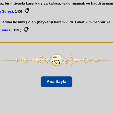
z bir ihtiyaçla karşı karşıya kalırsa, -saldırmamak ve haddi aşmam
📋
 Suresi
, 145)
ı adına kesilmiş olan (hayvan)ı haram kıldı. Fakat kim mecbur kalı
📋
 Suresi
, 115 )
Ana Sayfa