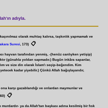
ah'ın adıyla.
im kaçınılmaz olarak muhtaç kalırsa, taşkınlık yapmamak ve
📋
akara Suresi
, 173)
ıcı hayvan tarafından yenmiş, -(henüz canlıyken yetişip)
fısktır (günahla yoldan sapmadır.) Bugün inkâra sapanlar,
dım ve size din olarak İslam'ı seçip-beğendim. Kim
 yetecek kadar yiyebilir.) Çünkü Allah bağışlayandır,
i, ona karşı gazablandığı ve onlardan maymunlar ve
📋
 60)
 murdardır- ya da Allah'tan başkası adına kesilmiş bir fısk