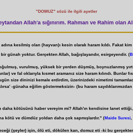
"DOMUZ" sözü ile ilgili ayetler
tandan Allah'a sığınırım. Rahman ve Rahim olan All
sı adına kesilmiş olan (hayvan)ı kesin olarak haram kıldı. Fakat k
bir günah yoktur. Gerçekten Allah, bağışlayandır, esirgeyendir. (
B
, boğulmuş, vurulmuş, yüksek bir yerden düşmüş, boynuzlanmış yırt
vanlar) ve fal oklarıyla kısmet aramanız size haram kılındı. Bunlar 
Bugün size dininizi kemale erdirdim, üzerinizdeki nimetimi tamamla
a kalırsa' -günaha eğilim göstermeksizin- (bu haram saydıklarımızdan
an daha kötüsünü haber vereyim mi? Allah'ın kendisine lanet ettiğ
 daha kötü ve dümdüz yoldan daha çok sapmışlardır." (
Maide Suresi
,
ceği (şeyler) için, ölü eti, dökülen kan, domuz eti -ki bu gerçekten