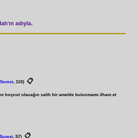
ah'ın adıyla.
📋
Suresi
, 110)
e hoşnut olacağın salih bir amelde bulunmamı ilham et
📋
Suresi
, 57)