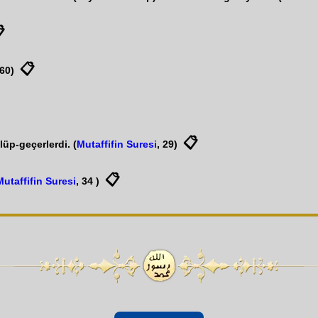

📋
 60)
📋
üp-geçerlerdi. (
Mutaffifin Suresi
, 29)
📋
Mutaffifin Suresi
, 34 )