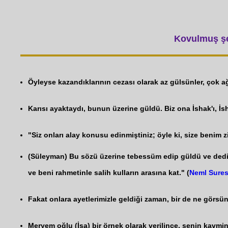
Kovulmuş şey
Öyleyse kazandıklarının cezası olarak az gülsünler, çok ağl
Karısı ayaktaydı, bunun üzerine güldü. Biz ona İshak'ı, İ
"Siz onları alay konusu edinmiştiniz; öyle ki, size benim 
(Süleyman) Bu sözü üzerine tebessüm edip güldü ve dedi
ve beni rahmetinle salih kulların arasına kat." (
Neml Sures
Fakat onlara ayetlerimizle geldiği zaman, bir de ne görsün,
Meryem oğlu (İsa) bir örnek olarak verilince, senin kavmi