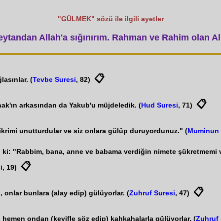
"GÜLMEK" sözü ile ilgili ayetler
tandan Allah'a sığınırım. Rahman ve Rahim olan All
📋
asınlar. (
Tevbe Suresi
, 82)
📋
shak'ın arkasından da Yakub'u müjdeledik. (
Hud Suresi
, 71)
zikrimi unutturdular ve siz onlara gülüp duruyordunuz." (
Muminun 
 ki: "Rabbim, bana, anne ve babama verdiğin nimete şükretmemi v
📋
i
, 19)
📋
 onlar bunlara (alay edip) gülüyorlar. (
Zuhruf Suresi
, 47)
n hemen ondan (keyifle söz edip) kahkahalarla gülüyorlar. (
Zuhruf 