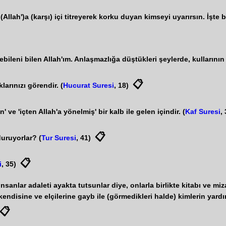
llah')a (karşı) içi titreyerek korku duyan kimseyi uyarırsın. İşte 
ebileni bilen Allah'ım. Anlaşmazlığa düştükleri şeylerde, kulların
📋
larınızı görendir. (
Hucurat Suresi
, 18)
ve 'içten Allah'a yönelmiş' bir kalb ile gelen içindir. (
Kaf Suresi
,
📋
duruyorlar? (
Tur Suresi
, 41)
📋
i
, 35)
sanlar adaleti ayakta tutsunlar diye, onlarla birlikte kitabı ve miza
, kendisine ve elçilerine gayb ile (görmedikleri halde) kimlerin yard
📋