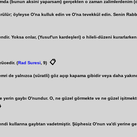
urumda (bunun aksini yaparsam) gerçekten o zaman zalimlerdenim (d
ürülür; öyleyse O'na kulluk edin ve O'na tevekkül edin. Senin Rabbi
r. Yoksa onlar, (Yusuf'un kardeşleri) o hileli-düzeni kurarlarken,
📋
ücedir. (
Rad Suresi
, 9)
) emri de yalnızca (süratli) göz açıp kapama gibidir veya daha yakınd
n ve yerin gaybı O'nundur. O, ne güzel görmekte ve ne güzel işitmekt

endi kullarına gaybtan vadetmiştir. Şüphesiz O'nun va'di yerine gel