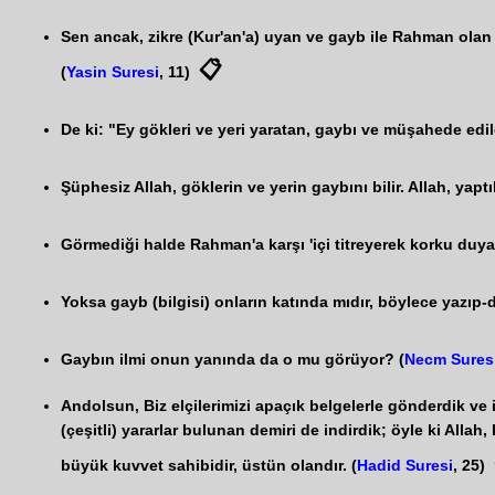
Sen ancak, zikre (Kur'an'a) uyan ve gayb ile Rahman olan (A
📋
(
Yasin Suresi
, 11)
De ki: "Ey gökleri ve yeri yaratan, gaybı ve müşahede edil
Şüphesiz Allah, göklerin ve yerin gaybını bilir. Allah, yaptık
Görmediği halde Rahman'a karşı 'içi titreyerek korku duyan' 
Yoksa gayb (bilgisi) onların katında mıdır, böylece yazıp-
Gaybın ilmi onun yanında da o mu görüyor? (
Necm Sures
Andolsun, Biz elçilerimizi apaçık belgelerle gönderdik ve in
(çeşitli) yararlar bulunan demiri de indirdik; öyle ki Allah
büyük kuvvet sahibidir, üstün olandır. (
Hadid Suresi
, 25)