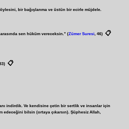
böylesini, bir bağışlanma ve üstün bir ecirle müjdele.
📋
ın arasında sen hüküm vereceksin." (
Zümer Suresi
, 46)
📋
 33)
nı indirdik. Ve kendisine çetin bir sertlik ve insanlar için
ım edeceğini bilsin (ortaya çıkarsın). Şüphesiz Allah,