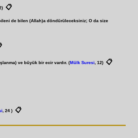
📋
2)
ileni de bilen (Allah)a döndürüleceksiniz; O da size

📋
şlanma) ve büyük bir ecir vardır. (
Mülk Suresi
, 12)
📋
si
, 24 )