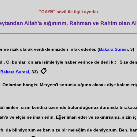
"GAYB" sözü ile ilgili ayetler
tandan Allah'a sığınırım. Rahman ve Rahim olan All
ine rızık olarak verdiklerimizden infak ederler. (
Bakara Suresi
, 3)
di. O, bunları onlara isimleriyle haber verince de dedi ki: "Size d
📋
(
Bakara Suresi
, 33)
 Onlardan hangisi Meryem'i sorumluluğuna alacak diye kalemleriyle
ü'minleri, sizin kendisi üzerinde bulunduğunuz durumda bırakacak d
ah'a ve elçisine iman edin. Eğer iman eder ve sakınırsanız, sizin içi
gaybı da bilmiyorum ve ben size bir meleğim de demiyorum. Ben, b