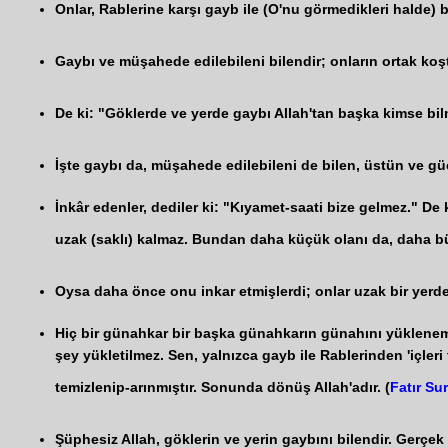
Onlar, Rablerine karşı gayb ile (O'nu görmedikleri halde) bir
Gaybı ve müşahede edilebileni bilendir; onların ortak koş
De ki: "Göklerde ve yerde gaybı Allah'tan başka kimse bil
İşte gaybı da, müşahede edilebileni de bilen, üstün ve güç
İnkâr edenler, dediler ki: "Kıyamet-saati bize gelmez." De
uzak (saklı) kalmaz. Bundan daha küçük olanı da, daha büyük
Oysa daha önce onu inkar etmişlerdi; onlar uzak bir yerden 
Hiç bir günahkar bir başka günahkarın günahını yükleneme
şey yükletilmez. Sen, yalnızca gayb ile Rablerinden 'içleri 
temizlenip-arınmıştır. Sonunda dönüş Allah'adır. (
Fatır Su
Şüphesiz Allah, göklerin ve yerin gaybını bilendir. Gerçek şu