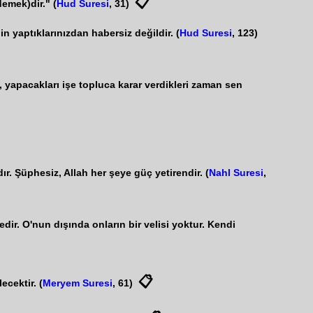
📋
emek)dir." (
Hud Suresi
, 31)
n yaptıklarınızdan habersiz değildir. (
Hud Suresi
, 123)
 yapacakları işe topluca karar verdikleri zaman sen
ır. Şüphesiz, Allah her şeye güç yetirendir. (
Nahl Suresi
,
edir. O'nun dışında onların bir velisi yoktur. Kendi
📋
ecektir. (
Meryem Suresi
, 61)