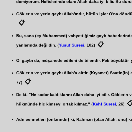
demiyorum. Nefislerinde olanı Allah daha iyi bilir. Bu d
Göklerin ve yerin gaybı Allah'ındır, bütün işler O'na dönd
📋
Bu, sana (ey Muhammed) vahyettiğimiz gayb haberlerindendi
📋
yanlarında değildin. (
Yusuf Suresi
, 102)
O, gaybı da, müşahede edileni de bilendir. Pek büyüktür, y
Göklerin ve yerin gaybı Allah'a aittir. (Kıyamet) Saatin(in
📋
77)
De ki: "Ne kadar kaldıklarını Allah daha iyi bilir. Gökleri

hükmünde hiç kimseyi ortak kılmaz." (
Kehf Suresi
, 26)
Adn cennetleri (onlarındır) ki, Rahman (olan Allah, onu) k