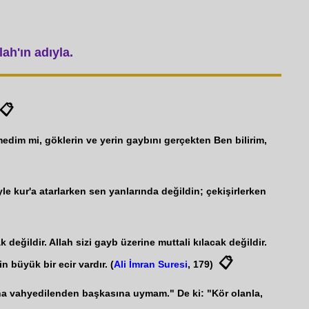
ah'ın adıyla.
📋
emedim mi, göklerin ve yerin gaybını gerçekten Ben bilirim,
 kur'a atarlarken sen yanlarında değildin; çekişirlerken
eğildir. Allah sizi gayb üzerine muttali kılacak değildir.
📋
n büyük bir ecir vardır. (
Ali İmran Suresi
, 179)
ana vahyedilenden başkasına uymam." De ki: "Kör olanla,