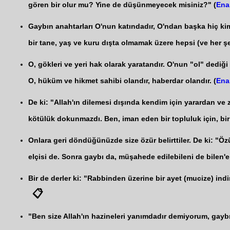
gören bir olur mu? Yine de düşünmeyecek misiniz?" (
Ena
Gaybın anahtarları O'nun katındadır, O'ndan başka hiç kim
bir tane, yaş ve kuru dışta olmamak üzere hepsi (ve her şey
O, gökleri ve yeri hak olarak yaratandır. O'nun "ol" dediğ
O, hüküm ve hikmet sahibi olandır, haberdar olandır. (
Ena
De ki: "Allah'ın dilemesi dışında kendim için yarardan ve 
kötülük dokunmazdı. Ben, iman eden bir topluluk için, bir 
Onlara geri döndüğünüzde size özür belirttiler. De ki: "Özü
elçisi de. Sonra gaybı da, müşahede edilebileni de bilen'e 
Bir de derler ki: "Rabbinden üzerine bir ayet (mucize) indir
📋
"Ben size Allah'ın hazineleri yanımdadır demiyorum, gayb