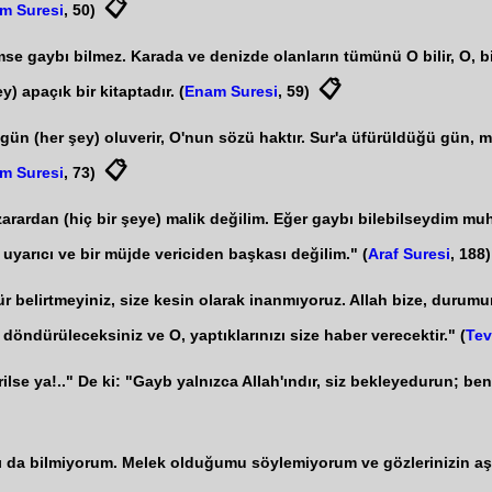
📋
m Suresi
, 50)
se gaybı bilmez. Karada ve denizde olanların tümünü O bilir, O, bi
📋
) apaçık bir kitaptadır. (
Enam Suresi
, 59)
i gün (her şey) oluverir, O'nun sözü haktır. Sur'a üfürüldüğü gün, 
📋
m Suresi
, 73)
zarardan (hiç bir şeye) malik değilim. Eğer gaybı bilebilseydim muh
uyarıcı ve bir müjde vericiden başkası değilim." (
Araf Suresi
, 188)
r belirtmeyiniz, size kesin olarak inanmıyoruz. Allah bize, durumun
döndürüleceksiniz ve O, yaptıklarınızı size haber verecektir." (
Tev
ilse ya!.." De ki: "Gayb yalnızca Allah'ındır, siz bekleyedurun; ben
ı da bilmiyorum. Melek olduğumu söylemiyorum ve gözlerinizin aşağ