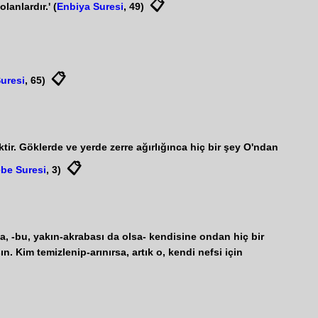
📋
lanlardır.' (
Enbiya Suresi
, 49)
📋
uresi
, 65)
tir. Göklerde ve yerde zerre ağırlığınca hiç bir şey O'ndan
📋
be Suresi
, 3)
, -bu, yakın-akrabası da olsa- kendisine ondan hiç bir
n. Kim temizlenip-arınırsa, artık o, kendi nefsi için