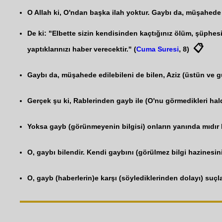
O Allah ki, O'ndan başka ilah yoktur. Gaybı da, müşahede 
De ki: "Elbette sizin kendisinden kaçtığınız ölüm, şüphesi
📋
yaptıklarınızı haber verecektir." (
Cuma Suresi
, 8)
Gaybı da, müşahede edilebileni de bilen, Aziz (üstün ve g
Gerçek şu ki, Rablerinden gayb ile (O'nu görmedikleri halde
Yoksa gayb (görünmeyenin bilgisi) onların yanında mıdır ki
O, gaybı bilendir. Kendi gaybını (görülmez bilgi hazinesin
O, gayb (haberlerin)e karşı (söylediklerinden dolayı) suç