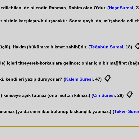
edilebileni de bilendir. Rahman, Rahim olan O'dur. (
Haşr Suresi
, 2
z sizinle karşılaşıp-buluşacaktır. Sonra gaybı da, müşahede edileb

üçlü), Hakim (hüküm ve hikmet sahibi)dir. (
Teğabün Suresi
, 18)
) içleri titreyerek-korkanlara gelince; onlar için bir mağfiret (bağı
📋
, kendileri yazıp duruyorlar? (
Kalem Suresi
, 47)
📋
i) kimseye açık tutmaz (ona muttali kılmaz.) (
Cin Suresi
, 26)
lanamaz (ya da cimrilikte bulunup kıskançlık yapmaz.) (
Tekvir Sure