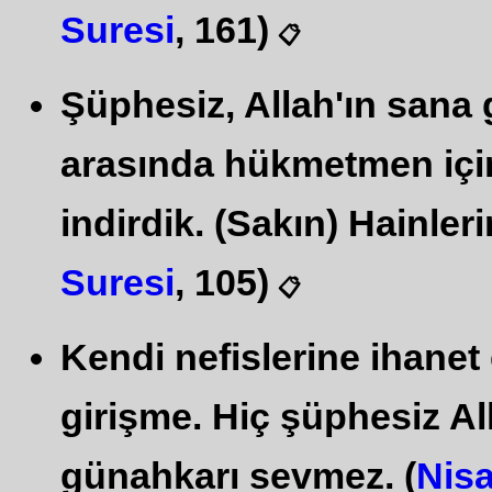
Suresi
, 161)
📋
Şüphesiz, Allah'ın sana 
arasında hükmetmen için
indirdik. (Sakın) Hainle
Suresi
, 105)
📋
Kendi nefislerine ihane
girişme. Hiç şüphesiz All
günahkarı sevmez. (
Nisa