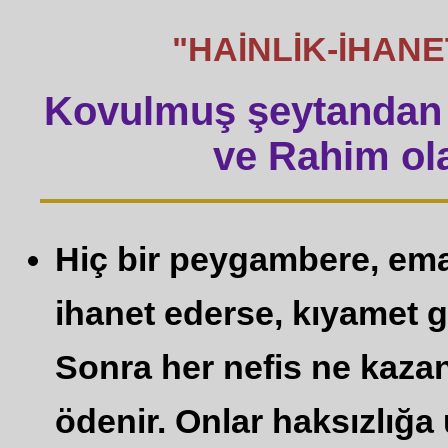
"HAİNLİK-İHANET" 
Kovulmuş şeytandan 
ve Rahim ola
Hiç bir peygambere, em
ihanet ederse, kıyamet gü
Sonra her nefis ne kazan
ödenir. Onlar haksızlığa 