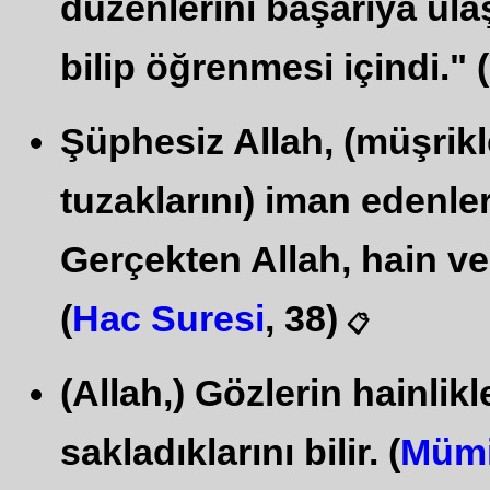
düzenlerini başarıya ula
bilip öğrenmesi içindi." (
Şüphesiz Allah, (müşrikle
tuzaklarını) iman edenle
Gerçekten Allah, hain v
(
Hac Suresi
, 38)
📋
(Allah,) Gözlerin hainlik
sakladıklarını bilir. (
Mümi