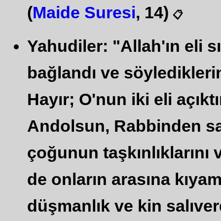
(
Maide Suresi
, 14)
📋
Yahudiler: "Allah'ın eli sı
bağlandı ve söylediklerin
Hayır; O'nun iki eli açıktı
Andolsun, Rabbinden san
çoğunun taşkınlıklarını ve
de onların arasına kıya
düşmanlık ve kin salıve