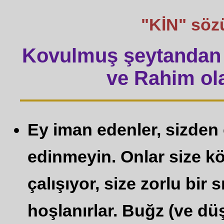
"KİN" sözü 
Kovulmuş şeytandan 
ve Rahim ola
Ey iman edenler, sizden
edinmeyin. Onlar size k
çalışıyor, size zorlu bir
hoşlanırlar. Buğz (ve dü