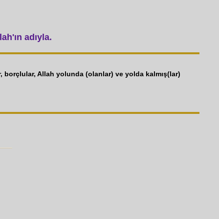
ah'ın adıyla.
er, borçlular, Allah yolunda (olanlar) ve yolda kalmış(lar)