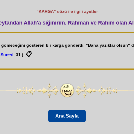
"KARGA" sözü ile ilgili ayetler
tandan Allah'a sığınırım. Rahman ve Rahim olan All
ıl gömeceğini gösteren bir karga gönderdi. "Bana yazıklar olsun" 
📋
 Suresi
, 31 )
Ana Sayfa