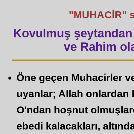
"MUHACİR" söz
Kovulmuş şeytandan 
ve Rahim ola
Öne geçen Muhacirler ve 
uyanlar; Allah onlardan 
O'ndan hoşnut olmuşlardı
ebedi kalacakları, altın