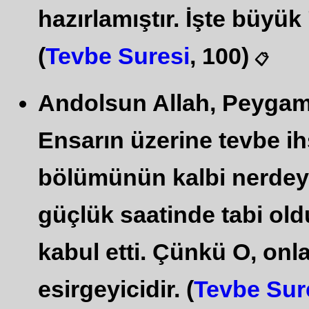
hazırlamıştır. İşte büyük
(
Tevbe Suresi
, 100)
📋
Andolsun Allah, Peygamb
Ensarın üzerine tevbe ihs
bölümünün kalbi nerde
güçlük saatinde tabi oldu
kabul etti. Çünkü O, onla
esirgeyicidir. (
Tevbe Sur