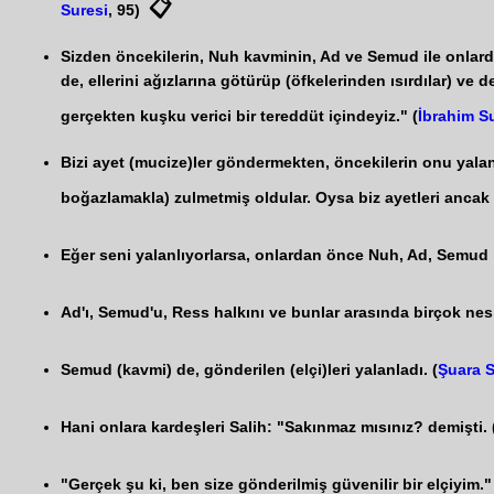
📋
Suresi
, 95)
Sizden öncekilerin, Nuh kavminin, Ad ve Semud ile onlardan
de, ellerini ağızlarına götürüp (öfkelerinden ısırdılar) ve d
gerçekten kuşku verici bir tereddüt içindeyiz." (
İbrahim S
Bizi ayet (mucize)ler göndermekten, öncekilerin onu yala
boğazlamakla) zulmetmiş oldular. Oysa biz ayetleri ancak 
Eğer seni yalanlıyorlarsa, onlardan önce Nuh, Ad, Semud 
Ad'ı, Semud'u, Ress halkını ve bunlar arasında birçok nesill
Semud (kavmi) de, gönderilen (elçi)leri yalanladı. (
Şuara S
Hani onlara kardeşleri Salih: "Sakınmaz mısınız? demişti. 
"Gerçek şu ki, ben size gönderilmiş güvenilir bir elçiyim."