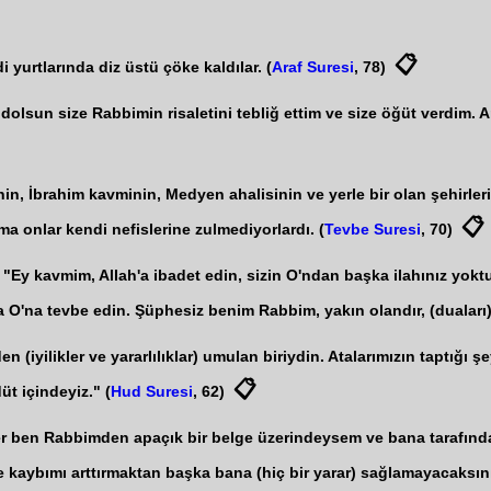
📋
 yurtlarında diz üstü çöke kaldılar. (
Araf Suresi
, 78)
dolsun size Rabbimin risaletini tebliğ ettim ve size öğüt verdim. 
, İbrahim kavminin, Medyen ahalisinin ve yerle bir olan şehirlerin
📋
ma onlar kendi nefislerine zulmediyorlardı. (
Tevbe Suresi
, 70)
: "Ey kavmim, Allah'a ibadet edin, sizin O'ndan başka ilahınız yokt
a O'na tevbe edin. Şüphesiz benim Rabbim, yakın olandır, (duaları)
n (iyilikler ve yararlılıklar) umulan biriydin. Atalarımızın taptığ
📋
üt içindeyiz." (
Hud Suresi
, 62)
er ben Rabbimden apaçık bir belge üzerindeysem ve bana tarafın
 kaybımı arttırmaktan başka bana (hiç bir yarar) sağlamayacaksını