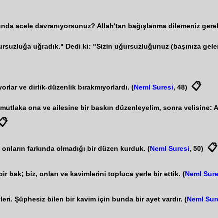
nda acele davranıyorsunuz? Allah'tan bağışlanma dilemeniz gerek
ursuzluğa uğradık." Dedi ki: "Sizin uğursuzluğunuz (başınıza gelenl
📋
rlar ve dirlik-düzenlik bırakmıyorlardı. (
Neml Suresi
, 48)
e mutlaka ona ve ailesine bir baskın düzenleyelim, sonra velisine:
📋
📋
ı) onların farkında olmadığı bir düzen kurduk. (
Neml Suresi
, 50)
r bak; biz, onları ve kavimlerini topluca yerle bir ettik. (
Neml Sure
ri. Şüphesiz bilen bir kavim için bunda bir ayet vardır. (
Neml Sur