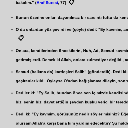
📋
bakalım." (
Araf Suresi
, 77)
Bunun üzerine onları dayanılmaz bir sarsıntı tuttu da kendi
O da onlardan yüz çevirdi ve (şöyle) dedi: "Ey kavmim, an
📋
Onlara, kendilerinden öncekilerin; Nuh, Ad, Semud kavminin
getirmişlerdi. Demek ki Allah, onlara zulmediyor değildi, a
Semud (halkına da) kardeşleri Salih'i (gönderdik). Dedi ki
geçirenler kıldı. Öyleyse O'ndan bağışlanma dileyin, sonr
Dediler ki: "Ey Salih, bundan önce sen içimizde kendisinde
biz, senin bizi davet ettiğin şeyden kuşku verici bir teredd
Dedi ki: "Ey kavmim, görüşünüz nedir söyler misiniz? Eğ
olursam Allah'a karşı bana kim yardım edecektir? Şu halde