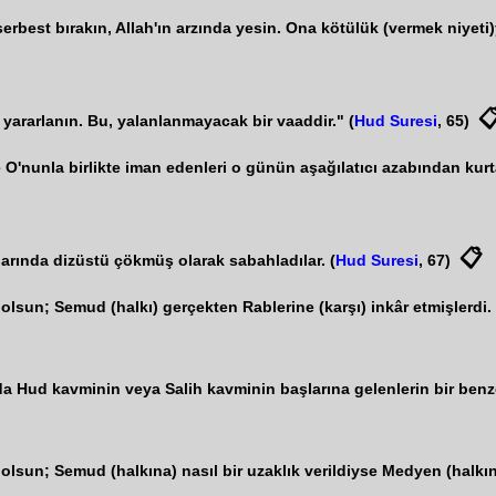
serbest bırakın, Allah'ın arzında yesin. Ona kötülük (vermek niyeti)

yararlanın. Bu, yalanlanmayacak bir vaaddir." (
Hud Suresi
, 65)
e O'nunla birlikte iman edenleri o günün aşağılatıcı azabından kurt
📋
larında dizüstü çökmüş olarak sabahladılar. (
Hud Suresi
, 67)
 olsun; Semud (halkı) gerçekten Rablerine (karşı) inkâr etmişlerdi
a Hud kavminin veya Salih kavminin başlarına gelenlerin bir benzer
lsun; Semud (halkına) nasıl bir uzaklık verildiyse Medyen (halkına 