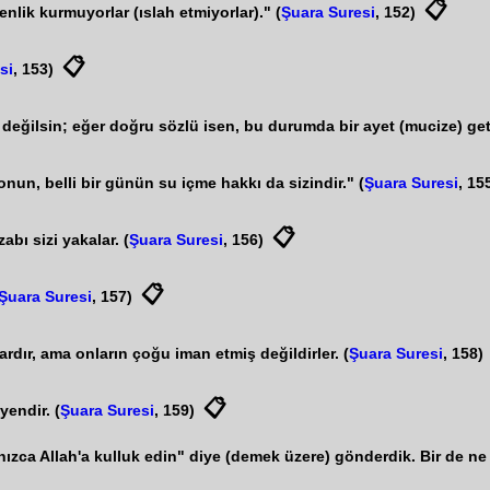
📋
nlik kurmuyorlar (ıslah etmiyorlar)." (
Şuara Suresi
, 152)
📋
si
, 153)
değilsin; eğer doğru sözlü isen, bu durumda bir ayet (mucize) geti
 onun, belli bir günün su içme hakkı da sizindir." (
Şuara Suresi
, 15
📋
bı sizi yakalar. (
Şuara Suresi
, 156)
📋
Şuara Suresi
, 157)
rdır, ama onların çoğu iman etmiş değildirler. (
Şuara Suresi
, 158)
📋
yendir. (
Şuara Suresi
, 159)
ızca Allah'a kulluk edin" diye (demek üzere) gönderdik. Bir de ne 