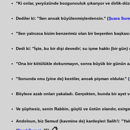
"Ki onlar, yeryüzünde bozgunculuk çıkarıyor ve dirlik-düze
Dediler ki: "Sen ancak büyülenmişlerdensin." (
Şuara Sure
"Sen yalnızca bizim benzerimiz olan bir beşerden başkası 
Dedi ki: "İşte, bu bir dişi devedir; su içme hakkı (bir gün)
"Ona bir kötülükle dokunmayın, sonra büyük bir günün aza
"Sonunda onu (yine de) kestiler, ancak pişman oldular." (
Böylece azab onları yakaladı. Gerçekten, bunda bir ayet va
Ve şüphesiz, senin Rabbin, güçlü ve üstün olandır, esirge
Andolsun, biz Semud (kavmine de) kardeşleri Salih'i: "Yaln
📋