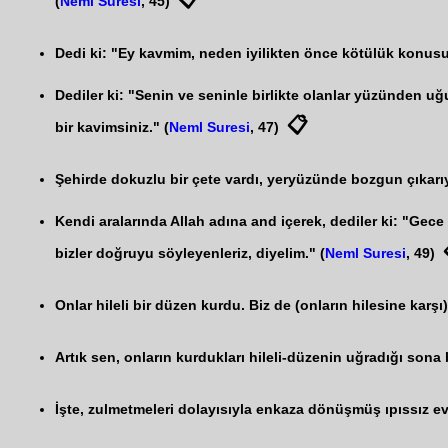
(
Neml Suresi
, 45)
Dedi ki: "Ey kavmim, neden iyilikten önce kötülük konusu
Dediler ki: "Senin ve seninle birlikte olanlar yüzünden uğ
📋
bir kavimsiniz." (
Neml Suresi
, 47)
Şehirde dokuzlu bir çete vardı, yeryüzünde bozgun çıkarıyo
Kendi aralarında Allah adına and içerek, dediler ki: "Gec
bizler doğruyu söyleyenleriz, diyelim." (
Neml Suresi
, 49)
Onlar hileli bir düzen kurdu. Biz de (onların hilesine karş
Artık sen, onların kurdukları hileli-düzenin uğradığı sona bi
İşte, zulmetmeleri dolayısıyla enkaza dönüşmüş ıpıssız evle