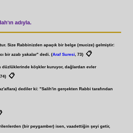
ah'ın adıyla.
tur. Size Rabbinizden apaçık bir belge (mucize) gelmiştir:
📋
cı bir azab yakalar" dedi. (
Araf Suresi
, 73)
nun düzlüklerinde köşkler kuruyor, dağlardan evler
📋
 74)
'aflara) dediler ki: "Salih'in gerçekten Rabbi tarafından

rilenlerden (bir peygamber) isen, vaadettiğin şeyi getir,