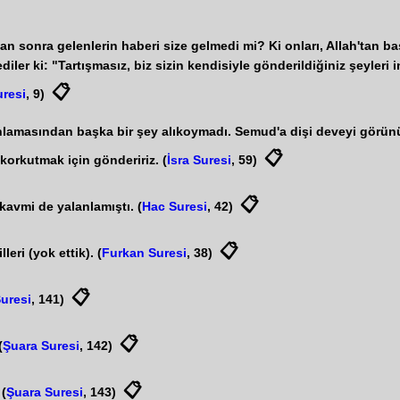
 sonra gelenlerin haberi size gelmedi mi? Ki onları, Allah'tan başka
ediler ki: "Tartışmasız, biz sizin kendisiyle gönderildiğiniz şeyleri
📋
uresi
, 9)
nlamasından başka bir şey alıkoymadı. Semud'a dişi deveyi görünü
📋
korkutmak için göndeririz. (
İsra Suresi
, 59)
📋
kavmi de yalanlamıştı. (
Hac Suresi
, 42)
📋
eri (yok ettik). (
Furkan Suresi
, 38)
📋
uresi
, 141)
📋
(
Şuara Suresi
, 142)
📋
 (
Şuara Suresi
, 143)