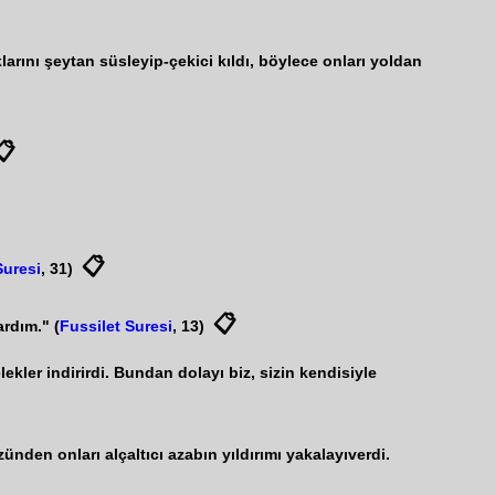
larını şeytan süsleyip-çekici kıldı, böylece onları yoldan
📋
📋
uresi
, 31)
📋
ardım." (
Fussilet Suresi
, 13)
ekler indirirdi. Bundan dolayı biz, sizin kendisiyle
ünden onları alçaltıcı azabın yıldırımı yakalayıverdi.