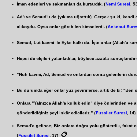
İman edenleri ve sakınanları da kurtardık. (
Neml Suresi
, 5
Ad'ı ve Semud'u da (yıkıma uğrattık). Gerçek şu ki, kendi o
alıkoydu. Oysa onlar görebilen kimselerdi. (
Ankebut Sure
Semud, Lut kavmi ile Eyke halkı da. İşte onlar (Allah'a karş
Hepsi de elçileri yalanladılar, böylece azabla-sonuçlandır
"Nuh kavmi, Ad, Semud ve onlardan sonra gelenlerin durumu
Bu durumda eğer onlar yüz çevirirlerse, artık de ki: "Ben s
Onlara "Yalnızca Allah'a kulluk edin" diye önlerinden ve ar
gönderildiğiniz şeyi inkâr edicileriz." (
Fussilet Suresi
, 14)
Semud'a gelince; Biz onlara doğru yolu gösterdik, fakat onl
📋
(
Fussilet Suresi
, 17)