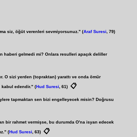
Ama siz, öğüt verenleri sevmiyorsunuz." (
Araf Suresi
, 79)
 haberi gelmedi mi? Onlara resulleri apaçık deliller
ur. O sizi yerden (topraktan) yarattı ve onda ömür
📋
 kabul edendir." (
Hud Suresi
, 61)
ı şeylere tapmaktan sen bizi engelleyecek misin? Doğrusu
dan bir rahmet vermişse, bu durumda O'na isyan edecek
📋
z." (
Hud Suresi
, 63)