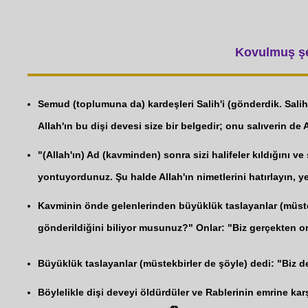
Kovulmuş şey
Semud (toplumuna da) kardeşleri Salih'i (gönderdik. Salih:
Allah'ın bu dişi devesi size bir belgedir; onu salıverin de 
"(Allah'ın) Ad (kavminden) sonra sizi halifeler kıldığını v
yontuyordunuz. Şu halde Allah'ın nimetlerini hatırlayın, y
Kavminin önde gelenlerinden büyüklük taslayanlar (müstekbi
gönderildiğini biliyor musunuz?" Onlar: "Biz gerçekten on
Büyüklük taslayanlar (müstekbirler de şöyle) dedi: "Biz de
Böylelikle dişi deveyi öldürdüler ve Rablerinin emrine karş