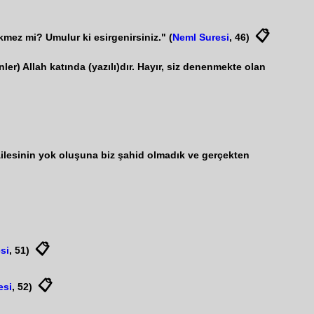
📋
mez mi? Umulur ki esirgenirsiniz." (
Neml Suresi
, 46)
er) Allah katında (yazılı)dır. Hayır, siz denenmekte olan
 Ailesinin yok oluşuna biz şahid olmadık ve gerçekten
📋
si
, 51)
📋
esi
, 52)