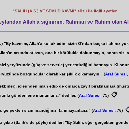
"SALİH (A.S.) VE SEMUD KAVMİ" sözü ile ilgili ayetler
tandan Allah'a sığınırım. Rahman ve Rahim olan All
) "Ey kavmim, Allah'a kulluk edin, sizin O'ndan başka ilahınız yok
Allah'ın arzında otlasın, ona bir kötülükle dokunmayın, sonra sizi a
e sizi yeryüzünde (güç ve servetle) yerleştirdiğini hatırlayın. Ki o
eryüzünde bozguncular olarak karışıklık çıkarmayın." (
Araf Suresi
,
rler), içlerinden iman edip de onlarca zayıf bırakılanlara (müstaz
📋
unla gönderilene inananlarız." dediler. (
Araf Suresi
, 75)

, gerçekten sizin inandığınızı tanımayanlarız." (
Araf Suresi
, 76)
ı çıkıp (Salih'e de şöyle) dediler: "Ey Salih, eğer gerçekten gönde