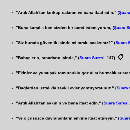
"Artık Allah'tan korkup-sakının ve bana itaat edin." (
Şuara
"Buna karşılık ben sizden bir ücret istemiyorum; (
Şuara S
"Siz burada güvenlik içinde mi bırakılacaksınız?" (
Şuara 
📋
"Bahçelerin, pınarların içinde," (
Şuara Suresi
, 147)
"Ekinler ve yumuşak tomurcuklu göz alıcı hurmalıklar ara
"Dağlardan ustalıkla zevkli evler yontuyorsunuz." (
Şuara 
"Artık Allah'tan sakının ve bana itaat edin." (
Şuara Suresi
"Ve ölçüsüzce davrananların emrine itaat etmeyin." (
Şuara