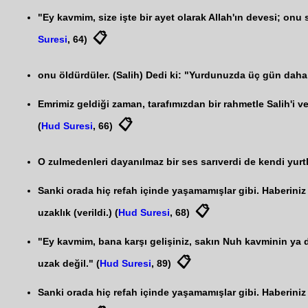
"Ey kavmim, size işte bir ayet olarak Allah'ın devesi; onu 
📋
Suresi
, 64)
onu öldürdüler. (Salih) Dedi ki: "Yurdunuzda üç gün daha 
Emrimiz geldiği zaman, tarafımızdan bir rahmetle Salih'i v
📋
(
Hud Suresi
, 66)
O zulmedenleri dayanılmaz bir ses sarıverdi de kendi yurt
Sanki orada hiç refah içinde yaşamamışlar gibi. Haberiniz
📋
uzaklık (verildi.) (
Hud Suresi
, 68)
"Ey kavmim, bana karşı gelişiniz, sakın Nuh kavminin ya d
📋
uzak değil." (
Hud Suresi
, 89)
Sanki orada hiç refah içinde yaşamamışlar gibi. Haberiniz o