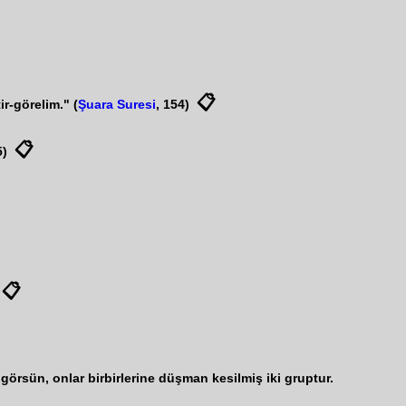
📋
r-görelim." (
Şuara Suresi
, 154)
📋
5)
📋
görsün, onlar birbirlerine düşman kesilmiş iki gruptur.