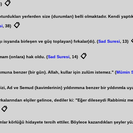
📋
3)
turdukları yerlerden size (durumları) belli olmaktadır. Kendi yaptık
📋
si
, 38)
ı isyanda birleşen ve güç toplayan) fırkalar(dı). (
Sad Suresi
, 13)
📋
mam (onlara) hak oldu. (
Sad Suresi
, 14)
na benzer (bir gün). Allah, kullar için zulüm istemez." (
Mümin S
izi, Ad ve Semud (kavimlerinin) yıldırımına benzer bir yıldırımla uy
kalarından elçiler gelince, dediler ki: "Eğer dileseydi Rabbimiz mel
📋
ar körlüğü hidayete tercih ettiler. Böylece kazandıkları şeyler yüz