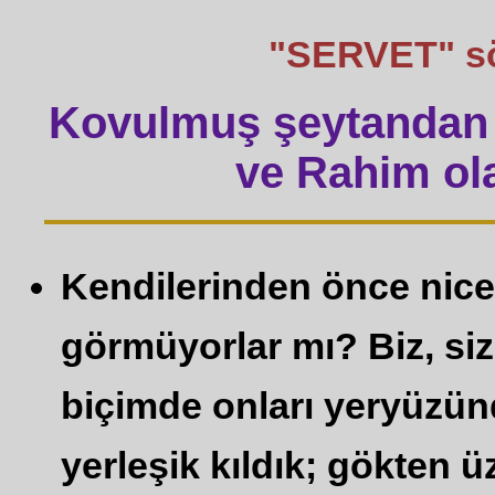
"SERVET" sözü
Kovulmuş şeytandan 
ve Rahim ola
Kendilerinden önce nice 
görmüyorlar mı? Biz, sizi
biçimde onları yeryüzünd
yerleşik kıldık; gökten 