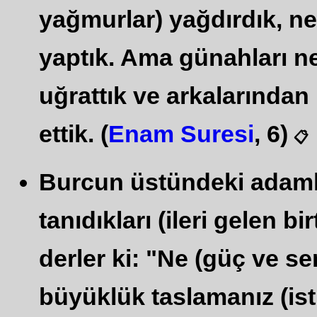
yağmurlar) yağdırdık, neh
yaptık. Ama günahları ne
uğrattık ve arkalarından 
ettik. (
Enam Suresi
, 6)
📋
Burcun üstündeki adamla
tanıdıkları (ileri gelen 
derler ki: "Ne (güç ve se
büyüklük taslamanız (isti