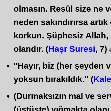
olmasın. Resûl size ne ve
neden sakındırırsa artık
korkun. Şüphesiz Allah, c
olandır. (
Haşr Suresi
, 7)
"Hayır, biz (her şeyden 
yoksun bırakıldık." (
Kal
(Durmaksızın mal ve serv
(üstüste) yığmakta olanı.