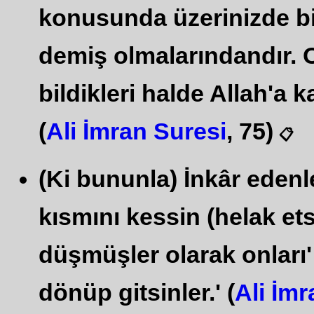
konusunda üzerinizde bi
demiş olmalarındandır. O
bildikleri halde Allah'a 
(
Ali İmran Suresi
, 75)
📋
(Ki bununla) İnkâr edenl
kısmını kessin (helak ets
düşmüşler olarak onları' 
dönüp gitsinler.' (
Ali İmr