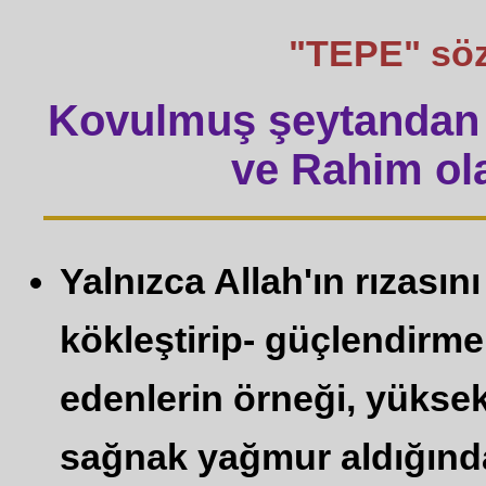
"TEPE" sözü 
Kovulmuş şeytandan 
ve Rahim ola
Yalnızca Allah'ın rızasın
kökleştirip- güçlendirmek
edenlerin örneği, yükse
sağnak yağmur aldığında 