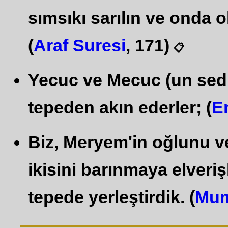
sımsıkı sarılın ve onda o
(
Araf Suresi
, 171)
📋
Yecuc ve Mecuc (un sedle
tepeden akın ederler; (
E
Biz, Meryem'in oğlunu ve
ikisini barınmaya elveriş
tepede yerleştirdik. (
Mum