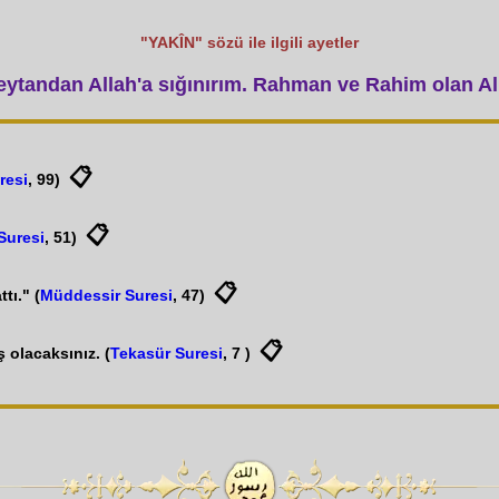
"YAKÎN" sözü ile ilgili ayetler
tandan Allah'a sığınırım. Rahman ve Rahim olan All
📋
resi
, 99)
📋
Suresi
, 51)
📋
tı." (
Müddessir Suresi
, 47)
📋
 olacaksınız. (
Tekasür Suresi
, 7 )