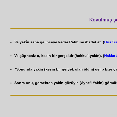
Kovulmuş şey
Ve yakîn sana gelinceye kadar Rabbine ibadet et. (
Hicr Su
Ve şüphesiz o, kesin bir gerçektir (hakku'l-yakîn). (
Hakka 
"Sonunda yakîn (kesin bir gerçek olan ölüm) gelip bize çat
Sonra onu, gerçekten yakîn gözüyle (Ayne'l Yakîn) görmüş