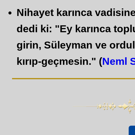
Nihayet karınca vadisine 
dedi ki: "Ey karınca top
girin, Süleyman ve ordula
kırıp-geçmesin." (
Neml S