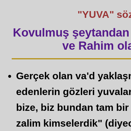
"YUVA" sözü 
Kovulmuş şeytandan 
ve Rahim ola
Gerçek olan va'd yaklaşm
edenlerin gözleri yuvala
bize, biz bundan tam bir 
zalim kimselerdik" (diyec