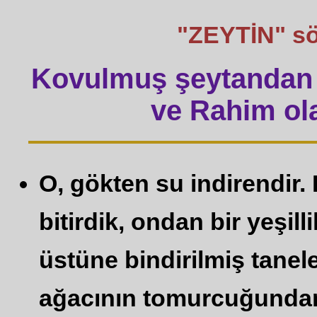
"ZEYTİN" sözü
Kovulmuş şeytandan 
ve Rahim ola
O, gökten su indirendir. 
bitirdik, ondan bir yeşill
üstüne bindirilmiş tanel
ağacının tomurcuğundan 