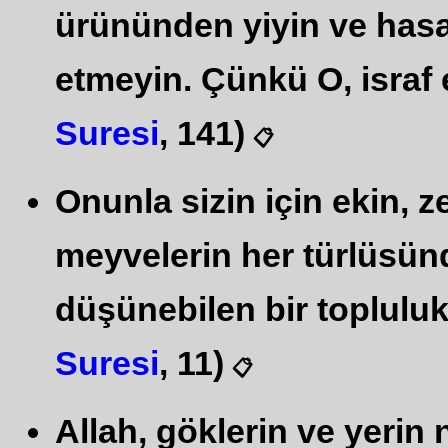
ürününden yiyin ve hasa
etmeyin. Çünkü O, israf 
Suresi
, 141)
📋
Onunla sizin için ekin, z
meyvelerin her türlüsünd
düşünebilen bir topluluk i
Suresi
, 11)
📋
Allah, göklerin ve yeri