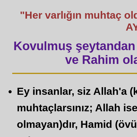
"Her varlığın muhtaç o
A
Kovulmuş şeytandan 
ve Rahim ola
Ey insanlar, siz Allah'a (
muhtaçlarsınız; Allah ise
olmayan)dır, Hamid (övülm