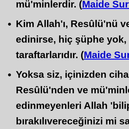
mü'minlerdir. (
Maide Sur
Kim Allah'ı, Resûlü'nü ve
edinirse, hiç şüphe yok, 
taraftarlarıdır. (
Maide Sur
Yoksa siz, içinizden ciha
Resûlü'nden ve mü'minl
edinmeyenleri Allah 'bil
bırakılıvereceğinizi mi s