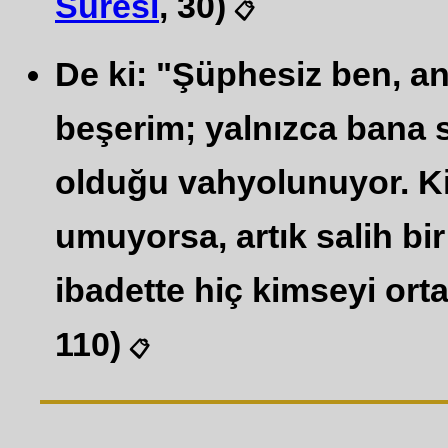
Suresi
, 30)
📋
De ki: "Şüphesiz ben, an
beşerim; yalnızca bana siz
olduğu vahyolunuyor. 
umuyorsa, artık salih b
ibadette hiç kimseyi orta
110)
📋