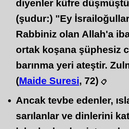
diyenler küfre düşmüştü
(şudur:) "Ey İsrailoğulla
Rabbiniz olan Allah'a ib
ortak koşana şüphesiz c
barınma yeri ateştir. Zu
(
Maide Suresi
, 72)
📋
Ancak tevbe edenler, ısl
sarılanlar ve dinlerini kat