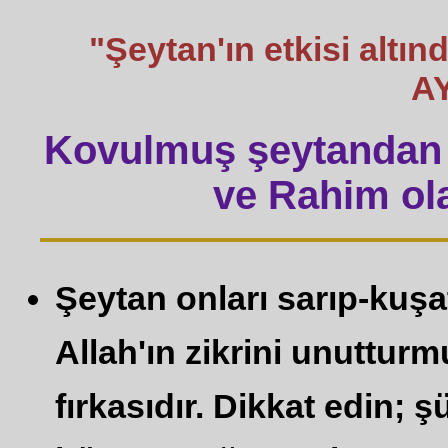
"Şeytan'ın etkisi altı
A
Kovulmuş şeytandan 
ve Rahim ola
Şeytan onları sarıp-kuşat
Allah'ın zikrini unutturm
fırkasıdır. Dikkat edin; ş