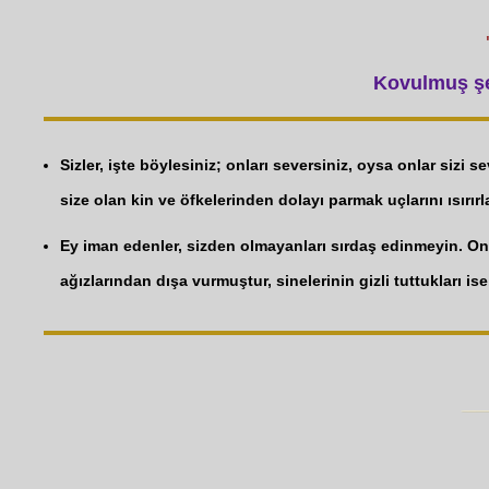
Kovulmuş şey
Sizler, işte böylesiniz; onları seversiniz, oysa onlar sizi s
size olan kin ve öfkelerinden dolayı parmak uçlarını ısırırl
Ey iman edenler, sizden olmayanları sırdaş edinmeyin. Onla
ağızlarından dışa vurmuştur, sinelerinin gizli tuttukları ise,