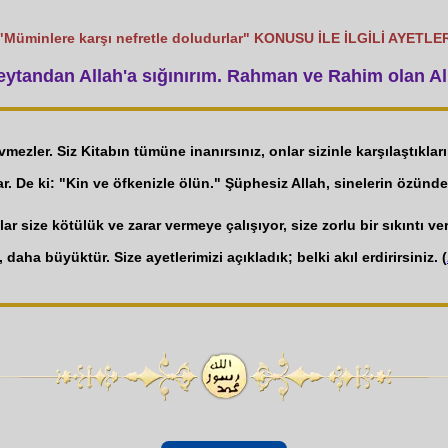
"Müminlere karşı nefretle doludurlar" KONUSU İLE İLGİLİ AYETLE
tandan Allah'a sığınırım. Rahman ve Rahim olan All
evmezler. Siz Kitabın tümüne inanırsınız, onlar sizinle karşılaştıkla
ar. De ki: "Kin ve öfkenizle ölün." Şüphesiz Allah, sinelerin özünde 
r size kötülük ve zarar vermeye çalışıyor, size zorlu bir sıkıntı v
 daha büyüktür. Size ayetlerimizi açıkladık; belki akıl erdirirsiniz. (