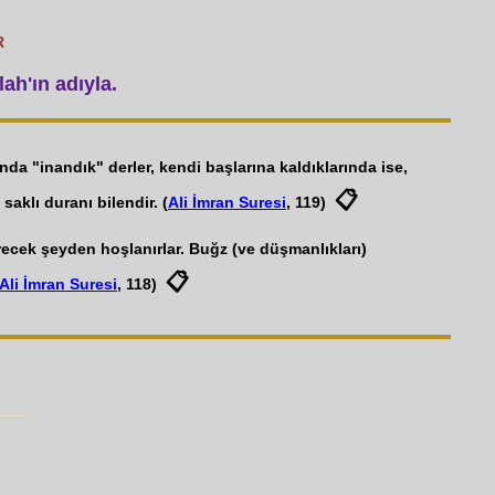
R
ah'ın adıyla.
rında "inandık" derler, kendi başlarına kaldıklarında ise,
📋
saklı duranı bilendir. (
Ali İmran Suresi
, 119)
erecek şeyden hoşlanırlar. Buğz (ve düşmanlıkları)
📋
Ali İmran Suresi
, 118)