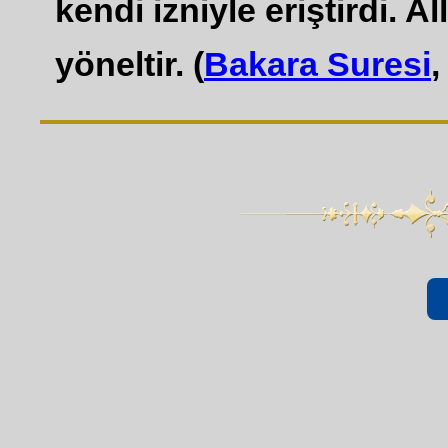
kendi izniyle eriştirdi. 
yöneltir. (
Bakara Suresi
,