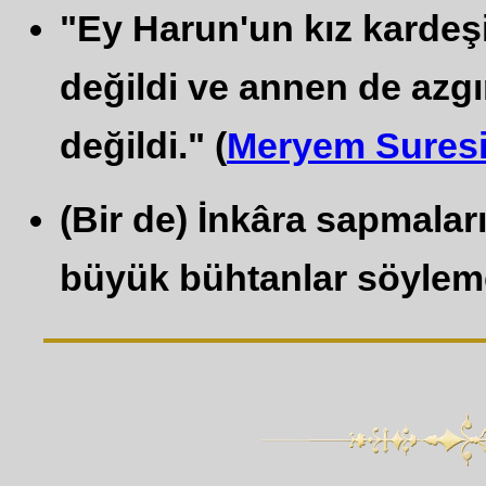
"Ey Harun'un kız kardeşi
değildi ve annen de azgı
değildi." (
Meryem Sures
(Bir de) İnkâra sapmalar
büyük bühtanlar söylemel