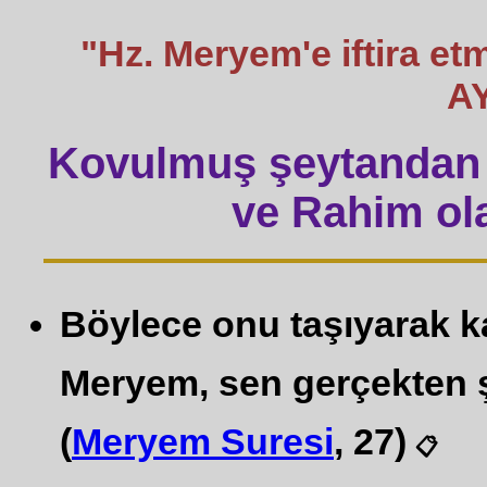
"Hz. Meryem'e iftira e
A
Kovulmuş şeytandan 
ve Rahim ola
Böylece onu taşıyarak ka
Meryem, sen gerçekten şa
(
Meryem Suresi
, 27)
📋