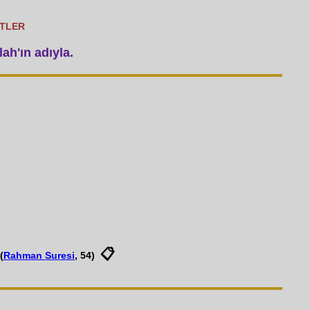
YETLER
ah'ın adıyla.
📋
(
Rahman Suresi
, 54)