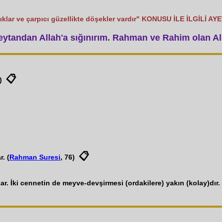
ıklar ve çarpıcı güzellikte döşekler vardır" KONUSU İLE İLGİLİ A
tandan Allah'a sığınırım. Rahman ve Rahim olan All
📋
)
📋
. (
Rahman Suresi
, 76)
lar. İki cennetin de meyve-devşirmesi (ordakilere) yakın (kolay)dır. 