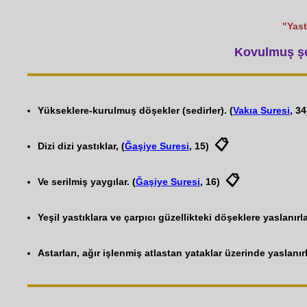
"Yast
Kovulmuş şey
Yükseklere-kurulmuş döşekler (sedirler). (
Vakıa Suresi
, 34
📋
Dizi dizi yastıklar, (
Ğaşiye Suresi
, 15)
📋
Ve serilmiş yaygılar. (
Ğaşiye Suresi
, 16)
Yeşil yastıklara ve çarpıcı güzellikteki döşeklere yaslanırlar
Astarları, ağır işlenmiş atlastan yataklar üzerinde yaslanır