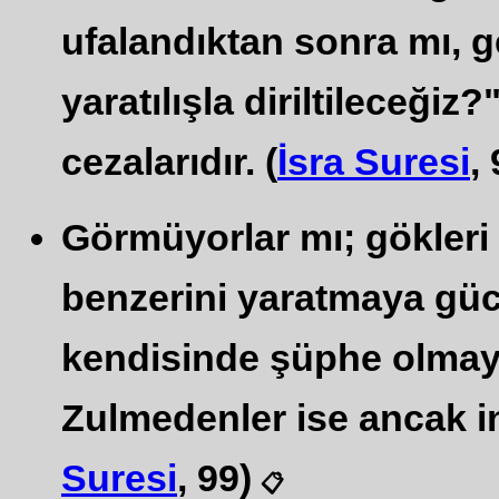
ufalandıktan sonra mı, g
yaratılışla diriltileceğiz
cezalarıdır. (
İsra Suresi
,
Görmüyorlar mı; gökleri 
benzerini yaratmaya gücü
kendisinde şüphe olmayan
Zulmedenler ise ancak ink
Suresi
, 99)
📋