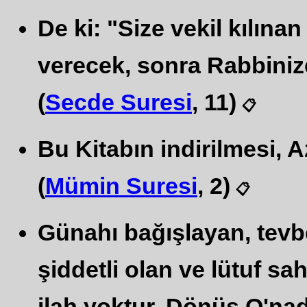
De ki: "Size vekil kılına
verecek, sonra Rabbiniz
(
Secde Suresi
, 11)
📋
Bu Kitabın indirilmesi, A
(
Mümin Suresi
, 2)
📋
Günahı bağışlayan, tevb
şiddetli olan ve lütuf sa
ilah yoktur. Dönüş O'nadı