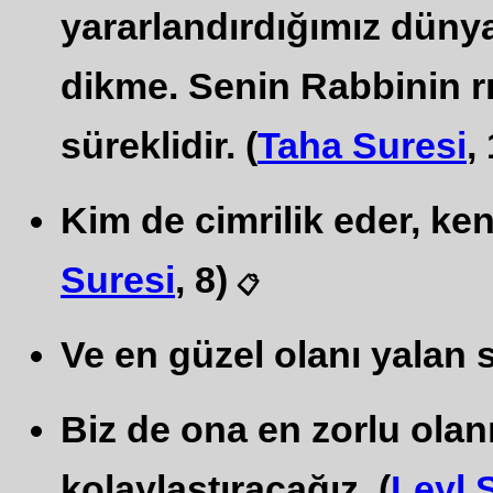
yararlandırdığımız düny
dikme. Senin Rabbinin rı
süreklidir. (
Taha Suresi
,
Kim de cimrilik eder, ke
Suresi
, 8)
📋
Ve en güzel olanı yalan s
Biz de ona en zorlu olan
kolaylaştıracağız. (
Leyl 