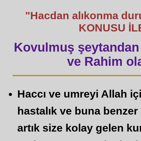
"Hacdan alıkonma duru
KONUSU İLE
Kovulmuş şeytandan 
ve Rahim ola
Haccı ve umreyi Allah i
hastalık ve buna benzer 
artık size kolay gelen k