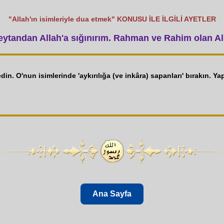
"Allah'ın isimleriyle dua etmek" KONUSU İLE İLGİLİ AYETLER
tandan Allah'a sığınırım. Rahman ve Rahim olan All
edin. O'nun isimlerinde 'aykırılığa (ve inkâra) sapanları' bırakın. 
Ana Sayfa