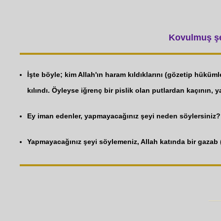
Kovulmuş şey
İşte böyle; kim Allah'ın haram kıldıklarını (gözetip hüküml
kılındı. Öyleyse iğrenç bir pislik olan putlardan kaçının, 
Ey iman edenler, yapmayacağınız şeyi neden söylersiniz?
Yapmayacağınız şeyi söylemeniz, Allah katında bir gazab 