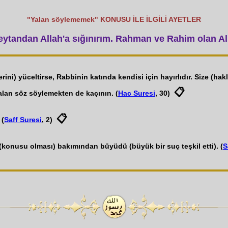
"Yalan söylememek" KONUSU İLE İLGİLİ AYETLER
tandan Allah'a sığınırım. Rahman ve Rahim olan All
erini) yüceltirse, Rabbinin katında kendisi için hayırlıdır. Size (h
📋
yalan söz söylemekten de kaçının. (
Hac Suresi
, 30)
📋
 (
Saff Suresi
, 2)
(konusu olması) bakımından büyüdü (büyük bir suç teşkil etti). (
S