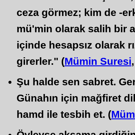
ceza görmez; kim de -erk
mü'min olarak salih bir 
içinde hesapsız olarak r
girerler." (
Mümin Suresi
Şu halde sen sabret. Gerç
Günahın için mağfiret d
hamd ile tesbih et. (
Mümi
Öyleyse akşama girdiğini