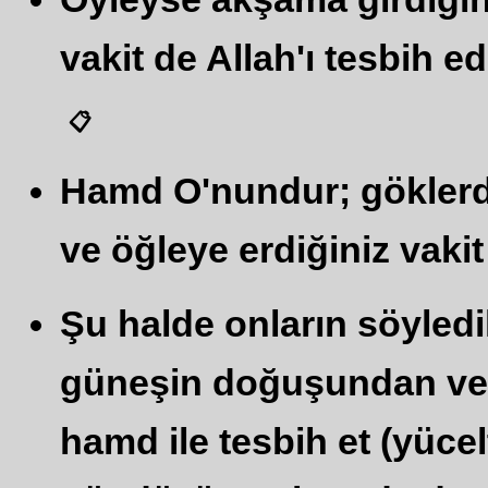
vakit de Allah'ı tesbih edi
📋
Hamd O'nundur; gökler
ve öğleye erdiğiniz vakit 
Şu halde onların söyledik
güneşin doğuşundan ve 
hamd ile tesbih et (yüce