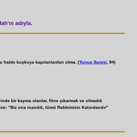
ah'ın adıyla.
u halde kuşkuya kapılanlardan olma. (
Yunus Suresi
, 94)
erinde bir kayma olanlar, fitne çıkarmak ve olmadık
 ise: "Biz ona inandık, tümü Rabbimizin Katındandır"