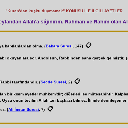
"Kuran'dan kuşku duymamak" KONUSU İLE İLGİLİ AYETLER
tandan Allah'a sığınırım. Rahman ve Rahim olan All
📋
a kapılanlardan olma. (
Bakara Suresi
, 147)
bı okuyanlara sor. Andolsun, Rabbinden sana gerçek gelmiştir, ş
📋
abbi tarafındandır. (
Secde Suresi
, 2)
lan bir kısım ayetler muhkem'dir; diğerleri ise müteşabihtir. Kalpl
Oysa onun tevilini Allah'tan başkası bilmez. İlimde derinleşenler
📋
ez. (
Ali İmran Suresi
, 7)