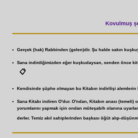
Kovulmuş şey
Gerçek (hak) Rabbinden (gelen)dir. Şu halde sakın kuşkuy
Sana indirdiğimizden eğer kuşkudaysan, senden önce kita
📋
Kendisinde şüphe olmayan bu Kitabın indirilişi alemlerin R
Sana Kitabı indiren O'dur. O'ndan, Kitabın anası (temeli) o
yorumlarını yapmak için ondan müteşabih olanına uyarlar. 
derler. Temiz akıl sahiplerinden başkası öğüt alıp-düşünm