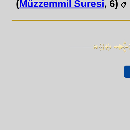
(
Müzzemmil Suresi
, 6)
📋