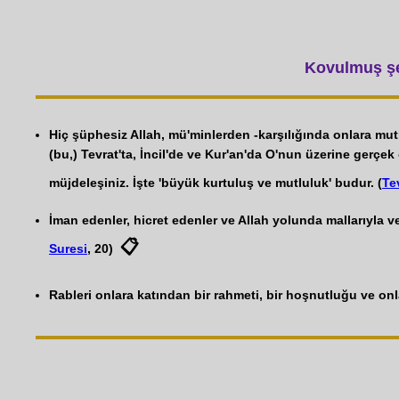
Kovulmuş şey
Hiç şüphesiz Allah, mü'minlerden -karşılığında onlara mutla
(bu,) Tevrat'ta, İncil'de ve Kur'an'da O'nun üzerine gerçe
müjdeleşiniz. İşte 'büyük kurtuluş ve mutluluk' budur. (
Te
İman edenler, hicret edenler ve Allah yolunda mallarıyla ve
📋
Suresi
, 20)
Rableri onlara katından bir rahmeti, bir hoşnutluğu ve onla