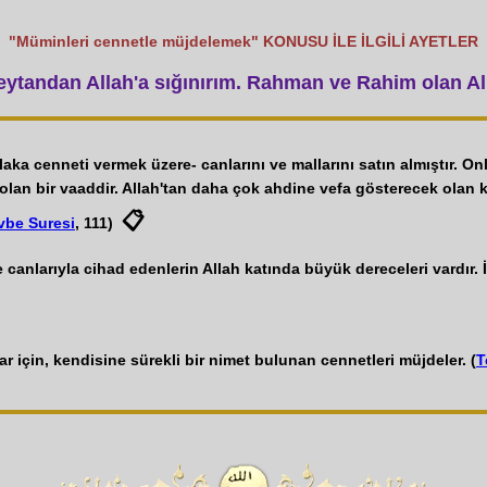
"Müminleri cennetle müjdelemek" KONUSU İLE İLGİLİ AYETLER
tandan Allah'a sığınırım. Rahman ve Rahim olan All
ka cenneti vermek üzere- canlarını ve mallarını satın almıştır. Onl
k olan bir vaaddir. Allah'tan daha çok ahdine vefa gösterecek olan 
📋
vbe Suresi
, 111)
 canlarıyla cihad edenlerin Allah katında büyük dereceleri vardır. İ
r için, kendisine sürekli bir nimet bulunan cennetleri müjdeler. (
T