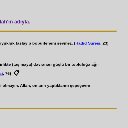
ah'ın adıyla.
 büyüklük taslayıp böbürleneni sevmez. (
Hadid Suresi
, 23)
irlikte (taşımaya) davranan güçlü bir topluluğa ağır
📋
si
, 76)
i olmayın. Allah, onların yaptıklarını çepeçevre