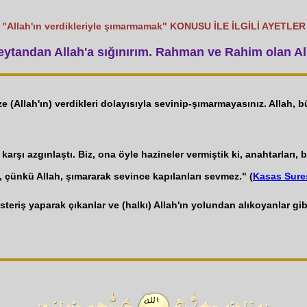
"Allah'ın verdikleriyle şımarmamak" KONUSU İLE İLGİLİ AYETLER
tandan Allah'a sığınırım. Rahman ve Rahim olan All
e (Allah'ın) verdikleri dolayısıyla sevinip-şımarmayasınız. Allah,
rşı azgınlaştı. Biz, ona öyle hazineler vermiştik ki, anahtarları, b
 çünkü Allah, şımararak sevince kapılanları sevmez." (
Kasas Sure
steriş yaparak çıkanlar ve (halkı) Allah'ın yolundan alıkoyanlar gib