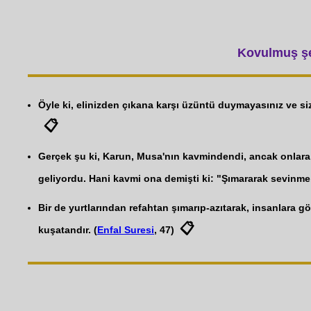
Kovulmuş şey
Öyle ki, elinizden çıkana karşı üzüntü duymayasınız ve siz
📋
Gerçek şu ki, Karun, Musa'nın kavmindendi, ancak onlara ka
geliyordu. Hani kavmi ona demişti ki: "Şımararak sevinme,
Bir de yurtlarından refahtan şımarıp-azıtarak, insanlara gö
📋
kuşatandır. (
Enfal Suresi
, 47)