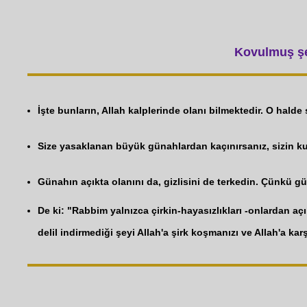
Kovulmuş şey
İşte bunların, Allah kalplerinde olanı bilmektedir. O halde 
Size yasaklanan büyük günahlardan kaçınırsanız, sizin kusu
Günahın açıkta olanını da, gizlisini de terkedin. Çünkü gü
De ki: "Rabbim yalnızca çirkin-hayasızlıkları -onlardan açık
delil indirmediği şeyi Allah'a şirk koşmanızı ve Allah'a kar