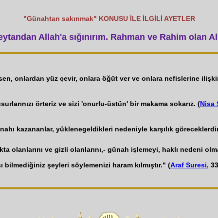
"Günahtan sakınmak" KONUSU İLE İLGİLİ AYETLER
tandan Allah'a sığınırım. Rahman ve Rahim olan All
sen, onlardan yüz çevir, onlara öğüt ver ve onlara nefislerine ilişkin
rlarınızı örteriz ve sizi 'onurlu-üstün' bir makama sokarız. (
Nisa 
nahı kazananlar, yüklenegeldikleri nedeniyle karşılık göreceklerdir
ta olanlarını ve gizli olanlarını,- günah işlemeyi, haklı nedeni olm
şı bilmediğiniz şeyleri söylemenizi haram kılmıştır." (
Araf Suresi
, 3