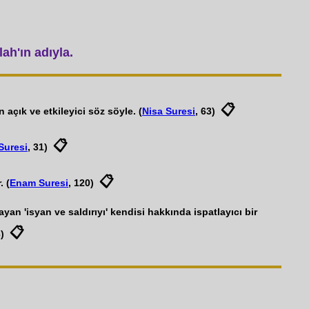
ah'ın adıyla.
📋
 açık ve etkileyici söz söyle. (
Nisa Suresi
, 63)
📋
Suresi
, 31)
📋
. (
Enam Suresi
, 120)
ayan 'isyan ve saldırıyı' kendisi hakkında ispatlayıcı bir
📋
3)