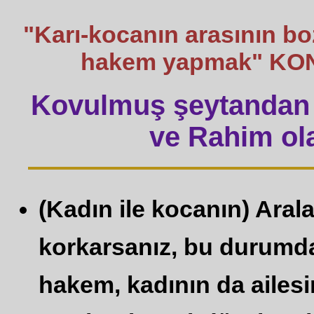
"Karı-kocanın arasının b
hakem yapmak" KON
Kovulmuş şeytandan 
ve Rahim ola
(Kadın ile kocanın) Aral
korkarsanız, bu durumda
hakem, kadının da ailes