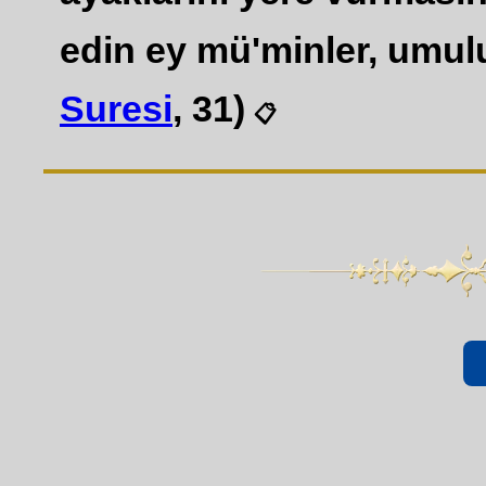
edin ey mü'minler, umulu
Suresi
, 31)
📋