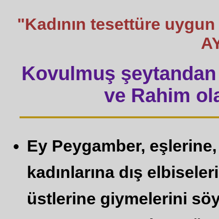
"Kadının tesettüre uygun
A
Kovulmuş şeytandan 
ve Rahim ola
Ey Peygamber, eşlerine, 
kadınlarına dış elbiseler
üstlerine giymelerini söyl