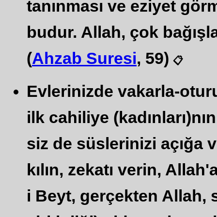
tanınması ve eziyet gör
budur. Allah, çok bağışl
(
Ahzab Suresi
, 59)
📋
Evlerinizde vakarla-oturu
ilk cahiliye (kadınları)nı
siz de süslerinizi açığ
kılın, zekatı verin, Allah'
i Beyt, gerçekten Allah, 