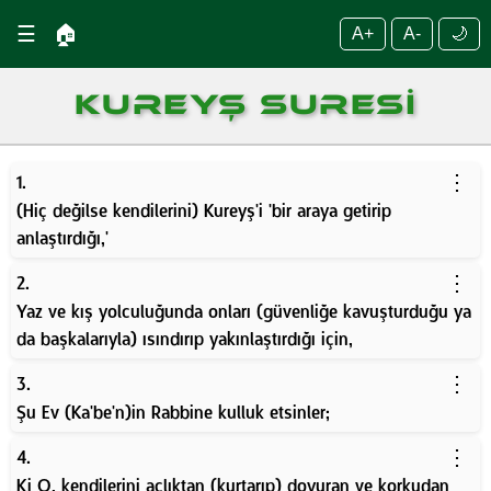
☰
🏠
A+
A-
🌙
KUREYŞ SURESI
⋮
1.
(Hiç değilse kendilerini) Kureyş'i 'bir araya getirip
anlaştırdığı,'
⋮
2.
Yaz ve kış yolculuğunda onları (güvenliğe kavuşturduğu ya
da başkalarıyla) ısındırıp yakınlaştırdığı için,
⋮
3.
Şu Ev (Ka'be'n)in Rabbine kulluk etsinler;
⋮
4.
Ki O, kendilerini açlıktan (kurtarıp) doyuran ve korkudan