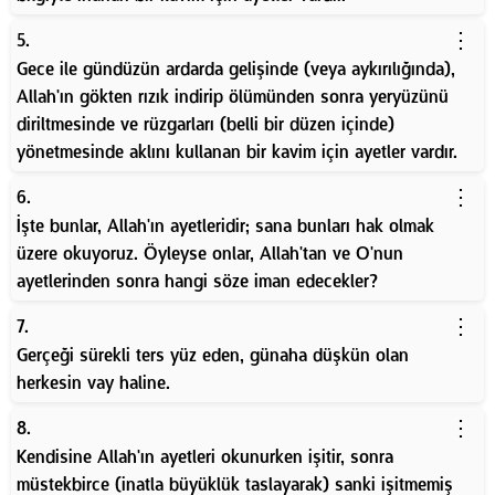
⋮
5.
Gece ile gündüzün ardarda gelişinde (veya aykırılığında),
Allah'ın gökten rızık indirip ölümünden sonra yeryüzünü
diriltmesinde ve rüzgarları (belli bir düzen içinde)
yönetmesinde aklını kullanan bir kavim için ayetler vardır.
⋮
6.
İşte bunlar, Allah'ın ayetleridir; sana bunları hak olmak
üzere okuyoruz. Öyleyse onlar, Allah'tan ve O'nun
ayetlerinden sonra hangi söze iman edecekler?
⋮
7.
Gerçeği sürekli ters yüz eden, günaha düşkün olan
herkesin vay haline.
⋮
8.
Kendisine Allah'ın ayetleri okunurken işitir, sonra
müstekbirce (inatla büyüklük taslayarak) sanki işitmemiş