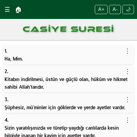
☰
🏠
A+
A-
🌙
CASIYE SURESI
⋮
1.
Ha, Mim.
⋮
2.
Kitabın indirilmesi, üstün ve güçlü olan, hüküm ve hikmet
sahibi Allah'tandır.
⋮
3.
Şüphesiz, mü'minler için göklerde ve yerde ayetler vardır.
⋮
4.
Sizin yaratılışınızda ve türetip-yaydığı canlılarda kesin
bilgiyle inanan bir kavim için ayetler vardır.