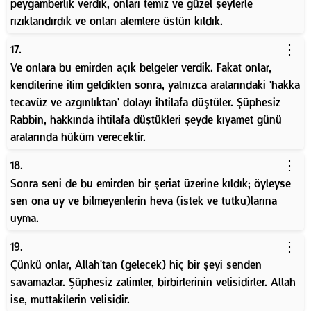
peygamberlik verdik, onları temiz ve güzel şeylerle
rızıklandırdık ve onları alemlere üstün kıldık.
⋮
17.
Ve onlara bu emirden açık belgeler verdik. Fakat onlar,
kendilerine ilim geldikten sonra, yalnızca aralarındaki 'hakka
tecavüz ve azgınlıktan' dolayı ihtilafa düştüler. Şüphesiz
Rabbin, hakkında ihtilafa düştükleri şeyde kıyamet günü
aralarında hüküm verecektir.
⋮
18.
Sonra seni de bu emirden bir şeriat üzerine kıldık; öyleyse
sen ona uy ve bilmeyenlerin heva (istek ve tutku)larına
uyma.
⋮
19.
Çünkü onlar, Allah'tan (gelecek) hiç bir şeyi senden
savamazlar. Şüphesiz zalimler, birbirlerinin velisidirler. Allah
ise, muttakilerin velisidir.