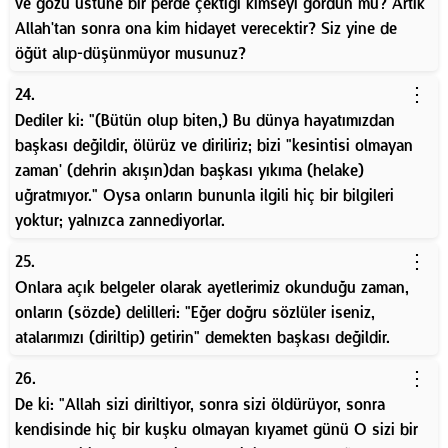
ve gözü üstüne bir perde çektiği kimseyi gördün mü? Artık
Allah'tan sonra ona kim hidayet verecektir? Siz yine de
öğüt alıp-düşünmüyor musunuz?
⋮
24.
Dediler ki: "(Bütün olup biten,) Bu dünya hayatımızdan
başkası değildir, ölürüz ve diriliriz; bizi "kesintisi olmayan
zaman' (dehrin akışın)dan başkası yıkıma (helake)
uğratmıyor." Oysa onların bununla ilgili hiç bir bilgileri
yoktur; yalnızca zannediyorlar.
⋮
25.
Onlara açık belgeler olarak ayetlerimiz okunduğu zaman,
onların (sözde) delilleri: "Eğer doğru sözlüler iseniz,
atalarımızı (diriltip) getirin" demekten başkası değildir.
⋮
26.
De ki: "Allah sizi diriltiyor, sonra sizi öldürüyor, sonra
kendisinde hiç bir kuşku olmayan kıyamet günü O sizi bir