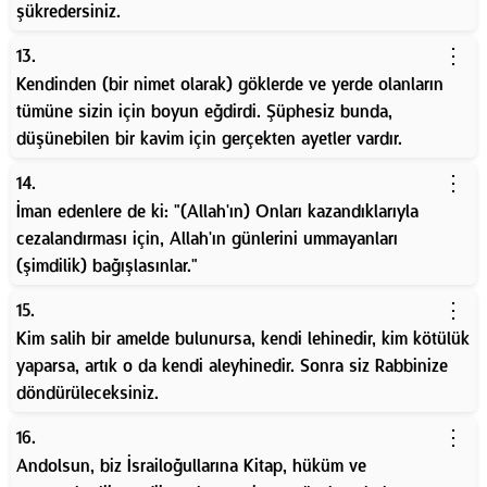
şükredersiniz.
⋮
13.
Kendinden (bir nimet olarak) göklerde ve yerde olanların
tümüne sizin için boyun eğdirdi. Şüphesiz bunda,
düşünebilen bir kavim için gerçekten ayetler vardır.
⋮
14.
İman edenlere de ki: "(Allah'ın) Onları kazandıklarıyla
cezalandırması için, Allah'ın günlerini ummayanları
(şimdilik) bağışlasınlar."
⋮
15.
Kim salih bir amelde bulunursa, kendi lehinedir, kim kötülük
yaparsa, artık o da kendi aleyhinedir. Sonra siz Rabbinize
döndürüleceksiniz.
⋮
16.
Andolsun, biz İsrailoğullarına Kitap, hüküm ve