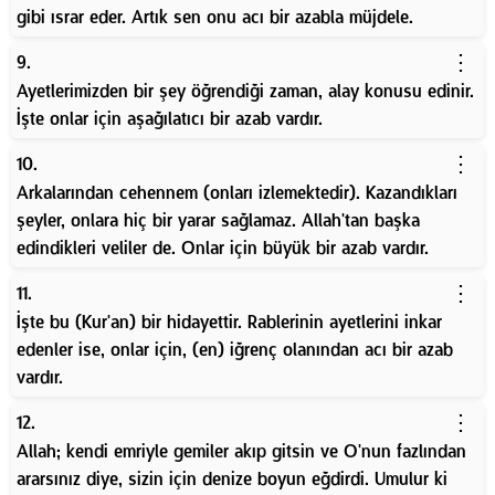
gibi ısrar eder. Artık sen onu acı bir azabla müjdele.
⋮
9.
Ayetlerimizden bir şey öğrendiği zaman, alay konusu edinir.
İşte onlar için aşağılatıcı bir azab vardır.
⋮
10.
Arkalarından cehennem (onları izlemektedir). Kazandıkları
şeyler, onlara hiç bir yarar sağlamaz. Allah'tan başka
edindikleri veliler de. Onlar için büyük bir azab vardır.
⋮
11.
İşte bu (Kur'an) bir hidayettir. Rablerinin ayetlerini inkar
edenler ise, onlar için, (en) iğrenç olanından acı bir azab
vardır.
⋮
12.
Allah; kendi emriyle gemiler akıp gitsin ve O'nun fazlından
ararsınız diye, sizin için denize boyun eğdirdi. Umulur ki