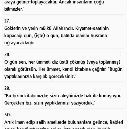
araya getirip-toplayacaktır. Ancak insanların çoğu
bilmezler."
⋮
27.
Göklerin ve yerin mülkü Allah'ındır. Kıyamet-saatinin
kopacağı gün, (işte) o gün, batılda olanlar hüsrana
uğrayacaklardır.
⋮
28.
O gün sen, her ümmeti diz üstü çökmüş (veya toplanmış)
olarak görürsün. Her ümmet, kendi kitabına çağrılır. "Bugün
yaptıklarınızla karşılık göreceksiniz."
⋮
29.
"Bu bizim kitabımızdır; sizin aleyhinizde hak ile konuşuyor.
Gerçekten biz, sizin yaptıklarınızı yazıyorduk."
⋮
30.
Artık iman edip salih amellerde bulunanlara gelince; Rableri