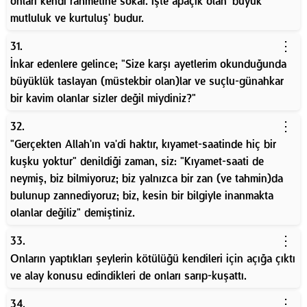
onları kendi rahmetine sokar. İşte apaçık olan 'büyük
mutluluk ve kurtuluş' budur.
⋮
31.
İnkar edenlere gelince; "Size karşı ayetlerim okunduğunda
büyüklük taslayan (müstekbir olan)lar ve suçlu-günahkar
bir kavim olanlar sizler değil miydiniz?"
⋮
32.
"Gerçekten Allah'ın va'di haktır, kıyamet-saatinde hiç bir
kuşku yoktur" denildiği zaman, siz: "Kıyamet-saati de
neymiş, biz bilmiyoruz; biz yalnızca bir zan (ve tahmin)da
bulunup zannediyoruz; biz, kesin bir bilgiyle inanmakta
olanlar değiliz" demiştiniz.
⋮
33.
Onların yaptıkları şeylerin kötülüğü kendileri için açığa çıktı
ve alay konusu edindikleri de onları sarıp-kuşattı.
⋮
34.