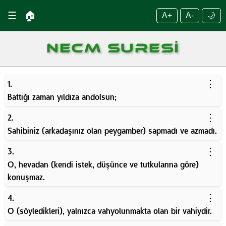
☰
🏠
A+
A-
🌙
NECM SURESI
⋮
1.
Battığı zaman yıldıza andolsun;
⋮
2.
Sahibiniz (arkadaşınız olan peygamber) sapmadı ve azmadı.
⋮
3.
O, hevadan (kendi istek, düşünce ve tutkularına göre)
konuşmaz.
⋮
4.
O (söyledikleri), yalnızca vahyolunmakta olan bir vahiydir.