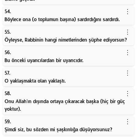
⋮
54.
Böylece ona (o toplumun başına) sardırdığını sardırdı.
⋮
55.
Öyleyse, Rabbinin hangi nimetlerinden şüphe ediyorsun?
⋮
56.
Bu önceki uyarıcılardan bir uyarıcıdır.
⋮
57.
O yaklaşmakta olan yaklaştı.
⋮
58.
Onu Allah'ın dışında ortaya çıkaracak başka (hiç bir güç
yoktur).
⋮
59.
Şimdi siz, bu sözden mi şaşkınlığa düşüyorsunuz?