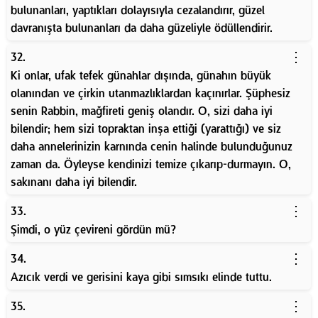
bulunanları, yaptıkları dolayısıyla cezalandırır, güzel
davranışta bulunanları da daha güzeliyle ödüllendirir.
⋮
32.
Ki onlar, ufak tefek günahlar dışında, günahın büyük
olanından ve çirkin utanmazlıklardan kaçınırlar. Şüphesiz
senin Rabbin, mağfireti geniş olandır. O, sizi daha iyi
bilendir; hem sizi topraktan inşa ettiği (yarattığı) ve siz
daha annelerinizin karnında cenin halinde bulunduğunuz
zaman da. Öyleyse kendinizi temize çıkarıp-durmayın. O,
sakınanı daha iyi bilendir.
⋮
33.
Şimdi, o yüz çevireni gördün mü?
⋮
34.
Azıcık verdi ve gerisini kaya gibi sımsıkı elinde tuttu.
⋮
35.