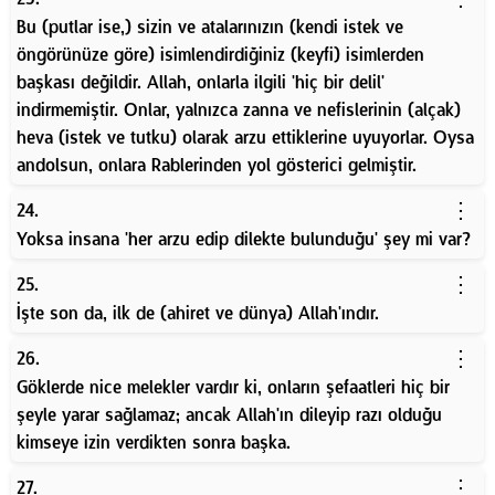
Bu (putlar ise,) sizin ve atalarınızın (kendi istek ve
öngörünüze göre) isimlendirdiğiniz (keyfi) isimlerden
başkası değildir. Allah, onlarla ilgili 'hiç bir delil'
indirmemiştir. Onlar, yalnızca zanna ve nefislerinin (alçak)
heva (istek ve tutku) olarak arzu ettiklerine uyuyorlar. Oysa
andolsun, onlara Rablerinden yol gösterici gelmiştir.
⋮
24.
Yoksa insana 'her arzu edip dilekte bulunduğu' şey mi var?
⋮
25.
İşte son da, ilk de (ahiret ve dünya) Allah'ındır.
⋮
26.
Göklerde nice melekler vardır ki, onların şefaatleri hiç bir
şeyle yarar sağlamaz; ancak Allah'ın dileyip razı olduğu
kimseye izin verdikten sonra başka.
⋮
27.