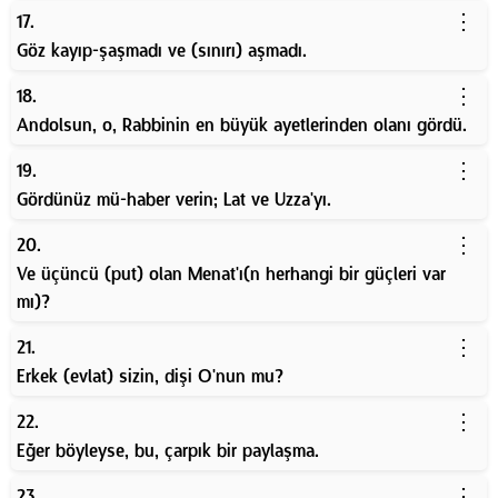
⋮
17.
Göz kayıp-şaşmadı ve (sınırı) aşmadı.
⋮
18.
Andolsun, o, Rabbinin en büyük ayetlerinden olanı gördü.
⋮
19.
Gördünüz mü-haber verin; Lat ve Uzza'yı.
⋮
20.
Ve üçüncü (put) olan Menat'ı(n herhangi bir güçleri var
mı)?
⋮
21.
Erkek (evlat) sizin, dişi O'nun mu?
⋮
22.
Eğer böyleyse, bu, çarpık bir paylaşma.
⋮
23.