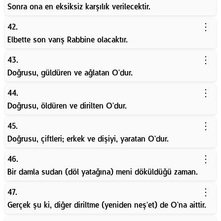
Sonra ona en eksiksiz karşılık verilecektir.
⋮
42.
Elbette son varış Rabbine olacaktır.
⋮
43.
Doğrusu, güldüren ve ağlatan O'dur.
⋮
44.
Doğrusu, öldüren ve dirilten O'dur.
⋮
45.
Doğrusu, çiftleri; erkek ve dişiyi, yaratan O'dur.
⋮
46.
Bir damla sudan (döl yatağına) meni döküldüğü zaman.
⋮
47.
Gerçek şu ki, diğer diriltme (yeniden neş'et) de O'na aittir.