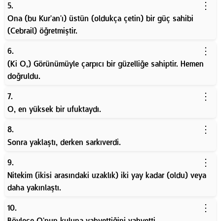
⋮
5.
Ona (bu Kur'an'ı) üstün (oldukça çetin) bir güç sahibi
(Cebrail) öğretmiştir.
⋮
6.
(Ki O,) Görünümüyle çarpıcı bir güzelliğe sahiptir. Hemen
doğruldu.
⋮
7.
O, en yüksek bir ufuktaydı.
⋮
8.
Sonra yaklaştı, derken sarkıverdi.
⋮
9.
Nitekim (ikisi arasındaki uzaklık) iki yay kadar (oldu) veya
daha yakınlaştı.
⋮
10.
Böylece O'nun kuluna vahyettiğini vahyetti.