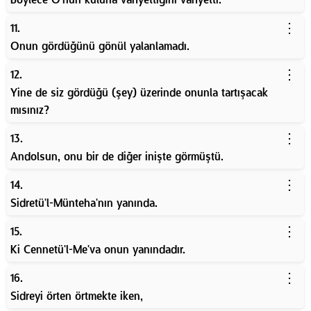
⋮
11.
Onun gördüğünü gönül yalanlamadı.
⋮
12.
Yine de siz gördüğü (şey) üzerinde onunla tartışacak
mısınız?
⋮
13.
Andolsun, onu bir de diğer inişte görmüştü.
⋮
14.
Sidretü'l-Münteha'nın yanında.
⋮
15.
Ki Cennetü'l-Me'va onun yanındadır.
⋮
16.
Sidreyi örten örtmekte iken,