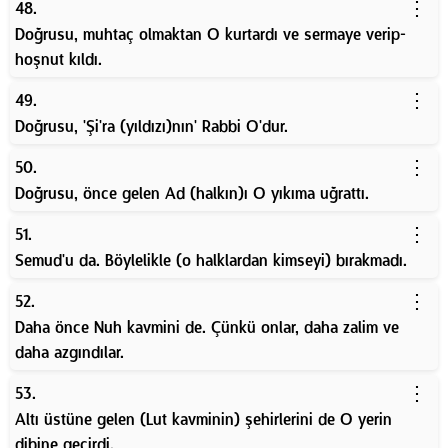
⋮
48.
Doğrusu, muhtaç olmaktan O kurtardı ve sermaye verip-
hoşnut kıldı.
⋮
49.
Doğrusu, 'Şi'ra (yıldızı)nın' Rabbi O'dur.
⋮
50.
Doğrusu, önce gelen Ad (halkın)ı O yıkıma uğrattı.
⋮
51.
Semud'u da. Böylelikle (o halklardan kimseyi) bırakmadı.
⋮
52.
Daha önce Nuh kavmini de. Çünkü onlar, daha zalim ve
daha azgındılar.
⋮
53.
Altı üstüne gelen (Lut kavminin) şehirlerini de O yerin
dibine geçirdi.