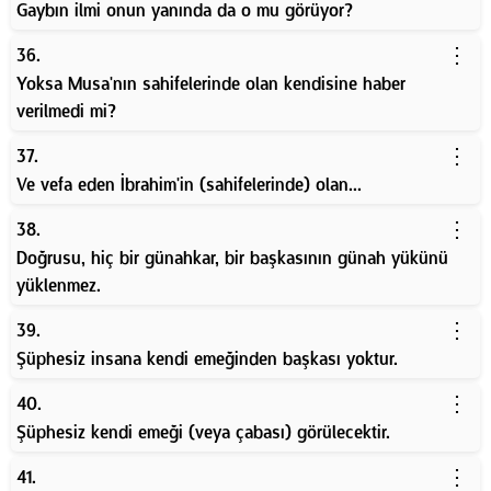
Gaybın ilmi onun yanında da o mu görüyor?
⋮
36.
Yoksa Musa'nın sahifelerinde olan kendisine haber
verilmedi mi?
⋮
37.
Ve vefa eden İbrahim'in (sahifelerinde) olan...
⋮
38.
Doğrusu, hiç bir günahkar, bir başkasının günah yükünü
yüklenmez.
⋮
39.
Şüphesiz insana kendi emeğinden başkası yoktur.
⋮
40.
Şüphesiz kendi emeği (veya çabası) görülecektir.
⋮
41.