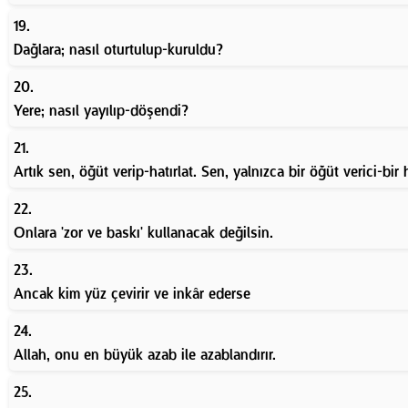
19.
Dağlara; nasıl oturtulup-kuruldu?
20.
Yere; nasıl yayılıp-döşendi?
21.
Artık sen, öğüt verip-hatırlat. Sen, yalnızca bir öğüt verici-bir h
22.
Onlara 'zor ve baskı' kullanacak değilsin.
23.
Ancak kim yüz çevirir ve inkâr ederse
24.
Allah, onu en büyük azab ile azablandırır.
25.