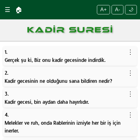
☰
🏠
A+
A-
🌙
KADIR SURESI
⋮
1.
Gerçek şu ki, Biz onu kadir gecesinde indirdik.
⋮
2.
Kadir gecesinin ne olduğunu sana bildiren nedir?
⋮
3.
Kadir gecesi, bin aydan daha hayırlıdır.
⋮
4.
Melekler ve ruh, onda Rablerinin izniyle her bir iş için
inerler.