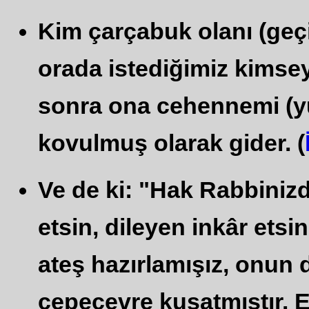
Kim çarçabuk olanı (geçi
orada istediğimiz kimseye
sonra ona cehennemi (yur
kovulmuş olarak gider. (
Ve de ki: "Hak Rabbinizd
etsin, dileyen inkâr etsi
ateş hazırlamışız, onun d
çepeçevre kuşatmıştır. E