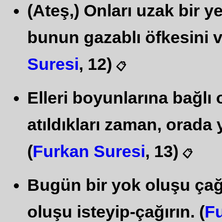
(Ateş,) Onları uzak bir 
bunun gazablı öfkesini ve
Suresi
, 12)
📋
Elleri boyunlarına bağlı o
atıldıkları zaman, orada 
(
Furkan Suresi
, 13)
📋
Bugün bir yok oluşu çağı
oluşu isteyip-çağırın. (
Fu