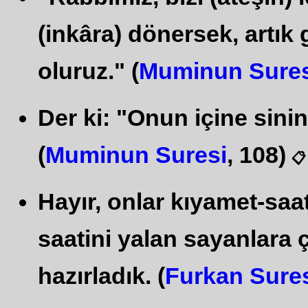
(inkâra) dönersek, artık
oluruz." (
Muminun Sures
Der ki: "Onun içine sini
(
Muminun Suresi
, 108)
📋
Hayır, onlar kıyamet-saat
saatini yalan sayanlara 
hazırladık. (
Furkan Sure