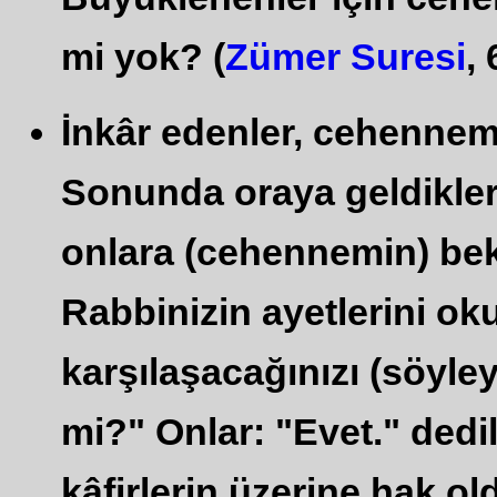
mi yok? (
Zümer Suresi
, 
İnkâr edenler, cehennem
Sonunda oraya geldikleri
onlara (cehennemin) bekç
Rabbinizin ayetlerini o
karşılaşacağınızı (söyley
mi?" Onlar: "Evet." dedi
kâfirlerin üzerine hak old