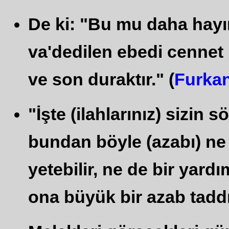
De ki: "Bu mu daha hayır
va'dedilen ebedi cennet 
ve son duraktır." (
Furkan
"İşte (ilahlarınız) sizin s
bundan böyle (azabı) ne
yetebilir, ne de bir yar
ona büyük bir azab taddır