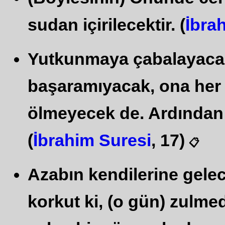
sudan içirilecektir. (
İbra
Yutkunmaya çabalayaca
başaramıyacak, ona her
ölmeyecek de. Ardından 
(
İbrahim Suresi
, 17)
📋
Azabın kendilerine gelece
korkut ki, (o gün) zulmed