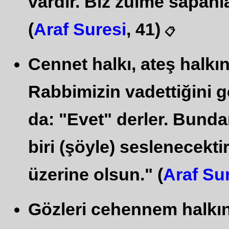
vardır. Biz zulme sapanla
(
Araf Suresi
, 41)
📋
Cennet halkı, ateş halkı
Rabbimizin vadettiğini 
da: "Evet" derler. Bund
biri (şöyle) seslenecektir
üzerine olsun." (
Araf Su
Gözleri cehennem halkın