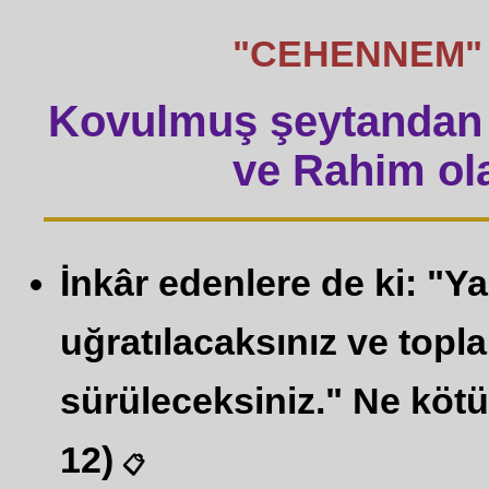
"CEHENNEM" söz
Kovulmuş şeytandan 
ve Rahim ola
İnkâr edenlere de ki: "Y
uğratılacaksınız ve top
sürüleceksiniz." Ne kötü 
12)
📋