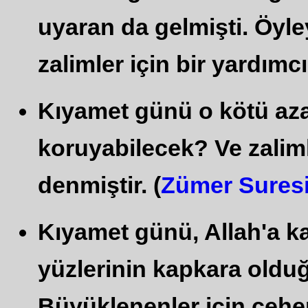
uyaran da gelmişti. Öyley
zalimler için bir yardımcı
Kıyamet günü o kötü aza
koruyabilecek? Ve zaliml
denmiştir. (
Zümer Sures
Kıyamet günü, Allah'a ka
yüzlerinin kapkara oldu
Büyüklenenler için ceh