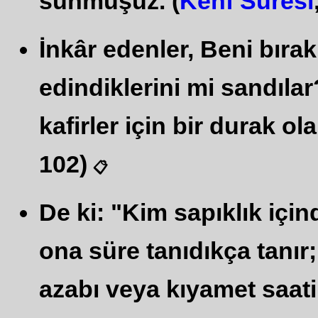
sunmuşuz. (
Kehf Suresi
İnkâr edenler, Beni bırakı
edindiklerini mi sandıl
kafirler için bir durak ol
102)
📋
De ki: "Kim sapıklık içi
ona süre tanıdıkça tanır;
azabı veya kıyamet saati