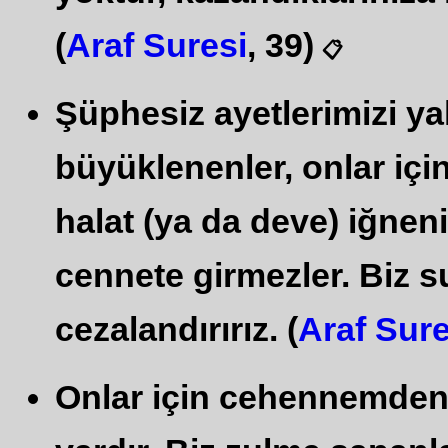
(
Araf Suresi
, 39)
📋
Şüphesiz ayetlerimizi ya
büyüklenenler, onlar içi
halat (ya da deve) iğnen
cennete girmezler. Biz s
cezalandırırız. (
Araf Sure
Onlar için cehennemden y