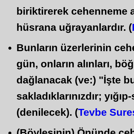
biriktirerek cehenneme at
hüsrana uğrayanlardır. (
Bunların üzerlerinin ceh
gün, onların alınları, böğ
dağlanacak (ve:) "İşte bu
sakladıklarınızdır; yığıp-
(denilecek). (
Tevbe Sure
(Böylesinin) Önünde cehe