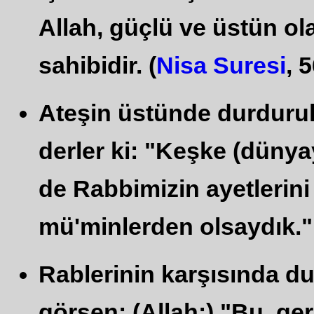
Allah, güçlü ve üstün o
sahibidir. (
Nisa Suresi
, 
Ateşin üstünde durdurul
derler ki: "Keşke (dünya
de Rabbimizin ayetlerin
mü'minlerden olsaydık."
Rablerinin karşısında du
görsen: (Allah:) "Bu, ge