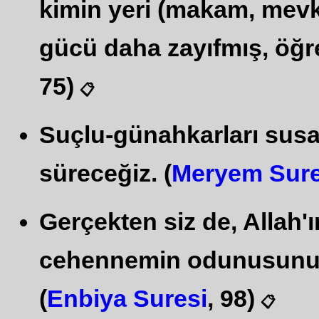
kimin yeri (makam, mevki
gücü daha zayıfmış, öğre
75)
📋
Suçlu-günahkarları sus
süreceğiz. (
Meryem Sure
Gerçekten siz de, Allah'ı
cehennemin odunusunuz,
(
Enbiya Suresi
, 98)
📋