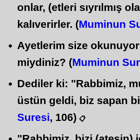
onlar, (etleri sıyrılmış ol
kalıverirler. (
Muminun Su
Ayetlerim size okunuyork
miydiniz? (
Muminun Sur
Dediler ki: "Rabbimiz, 
üstün geldi, biz sapan bir
Suresi
, 106)
📋
"Rabbimiz, bizi (ateşin) 