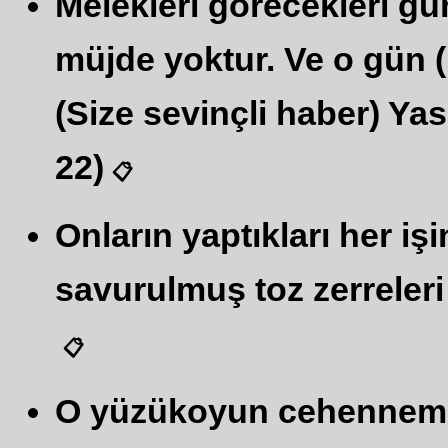
Melekleri görecekleri gü
müjde yoktur. Ve o gün (m
(Size sevinçli haber) Yasa
22)
📋
Onların yaptıkları her i
savurulmuş toz zerreleri k
📋
O yüzükoyun cehenneme