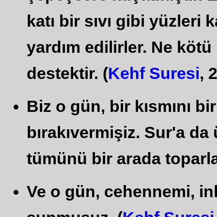
katı bir sıvı gibi yüzleri
yardım edilirler. Ne kötü 
destektir. (
Kehf Suresi
, 
Biz o gün, bir kısmını bi
bırakıvermişiz. Sur'a da 
tümünü bir arada toparla
Ve o gün, cehennemi, in