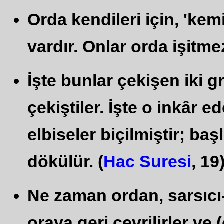
Orda kendileri için, 'kem
vardır. Onlar orda işitmez
İşte bunlar çekişen iki 
çekiştiler. İşte o inkâr e
elbiseler biçilmiştir; ba
dökülür. (
Hac Suresi
, 19
Ne zaman ordan, sarsıcı
oraya geri çevrilirler ve 