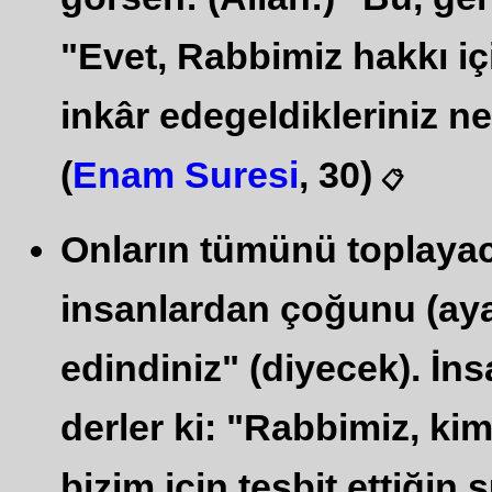
"Evet, Rabbimiz hakkı içi
inkâr edegeldikleriniz ne
(
Enam Suresi
, 30)
📋
Onların tümünü toplayac
insanlardan çoğunu (ayar
edindiniz" (diyecek). İns
derler ki: "Rabbimiz, ki
bizim için tesbit ettiğin 