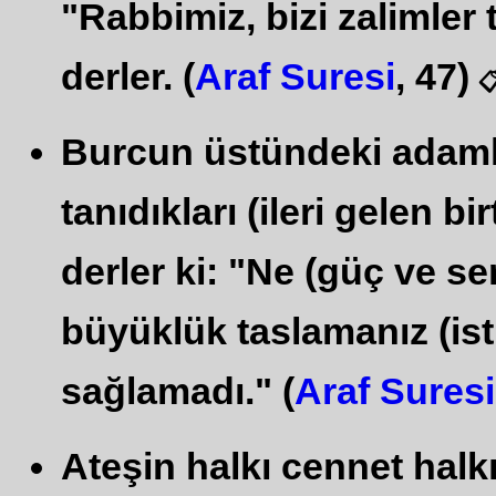
"Rabbimiz, bizi zalimler 
derler. (
Araf Suresi
, 47)

Burcun üstündeki adamla
tanıdıkları (ileri gelen 
derler ki: "Ne (güç ve se
büyüklük taslamanız (isti
sağlamadı." (
Araf Suresi
Ateşin halkı cennet halkı