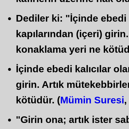
Dediler ki: "İçinde ebed
kapılarından (içeri) giri
konaklama yeri ne kötüdü
İçinde ebedi kalıcılar o
girin. Artık mütekebbirl
kötüdür. (
Mümin Suresi
,
"Girin ona; artık ister s