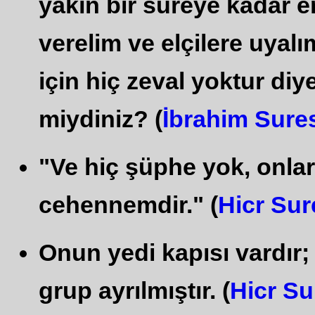
yakın bir süreye kadar e
verelim ve elçilere uyal
için hiç zeval yoktur diye
miydiniz? (
İbrahim Sure
"Ve hiç şüphe yok, onla
cehennemdir." (
Hicr Sur
Onun yedi kapısı vardır; 
grup ayrılmıştır. (
Hicr Su